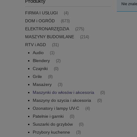
Produkty
Nie znale
FIRMA I USŁUGI
(4)
DOM i OGRÓD
(673)
ELEKTRONARZĘDZIA
(275)
MASZYNY BUDOWLANE
(214)
RTV i AGD
(31)
Audio
(1)
Blendery
(2)
Czajniki
(0)
Grile
(8)
Masażery
(3)
Maszynki do włosów i akcesoria
(0)
Maszyny do szycia i akcesoria
(0)
Ozonatory i lampy UV-C
(4)
Patelnie i garnki
(0)
Suszarki do grzybów
(0)
Przybory kuchenne
(3)