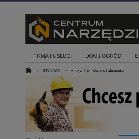
FIRMA I USŁUGI
DOM i OGRÓD
E
Blog
»
»
RTV i AGD
Maszynki do włosów i akcesoria