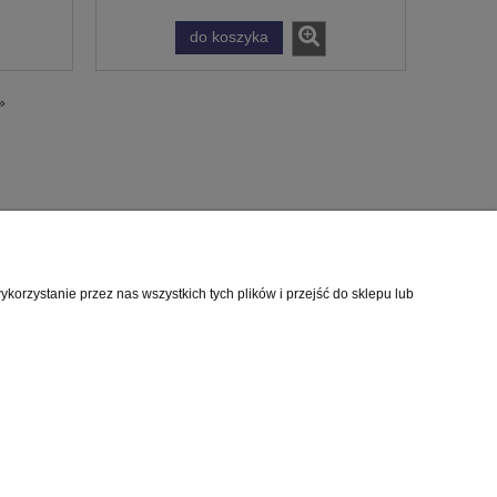
do koszyka
»
orzystanie przez nas wszystkich tych plików i przejść do sklepu lub
O nas
i
Kontakt i dane firmy
cookies
O firmie