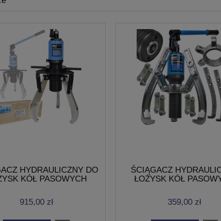
ze
GACZ HYDRAULICZNY DO
ŚCIĄGACZ HYDRAULI
ŻYSK KÓŁ PASOWYCH
ŁOŻYSK KÓŁ PASOW
LEI PIAST 20T 400mm
TULEI PIAST 10T 50-2
915,00 zł
359,00 zł