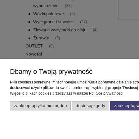
wyposażenie
(35)
Wózki paletowe
(2)
Wyciągarki i suwnice
(27)
Zlewarki wysysarki do oleju
(4)
Żurawie
(5)
OUTLET
(0)
Nowości
Promocje
Dbamy o Twoją prywatność
Pliki cookies i pokrewne im technologie umożliwiają poprawne działanie st
Pomoc
Moje konto
dostosować użycie plików do swoich preferencji, wybierając opcję "Dostosuj
Więcej o plikach cookies przeczytasz w naszej Polityce prywatności.
Zwroty i reklamacje
Twoje zamówienia
zaakceptuj tylko niezbędne
dostosuj zgody
zaakceptuj w
Regulamin
Ustawienia konta
Przechowalnia