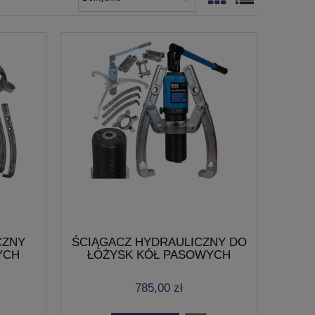
CZNY
ŚCIĄGACZ HYDRAULICZNY DO
YCH
ŁOŻYSK KÓŁ PASOWYCH
50mm
TULEI PIAST 20T 60-350mm
785,00 zł