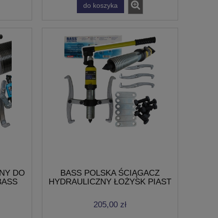
do koszyka
NY DO
BASS POLSKA ŚCIĄGACZ
BASS
HYDRAULICZNY ŁOŻYSK PIAST
M
5T
205,00 zł