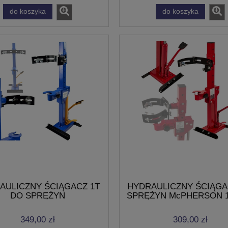
do koszyka
do koszyka
AULICZNY ŚCIĄGACZ 1T
HYDRAULICZNY ŚCIĄGA
DO SPRĘŻYN
SPRĘŻYN McPHERSON 1
AMORTYZATORÓW
520mm 7 STOPNI REGU
PHERSON 210-570mm
349,00 zł
309,00 zł