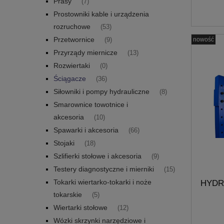
Prasy
(7)
Prostowniki kable i urządzenia
rozruchowe
(53)
Przetwornice
nowość
(9)
Przyrządy miernicze
(13)
Rozwiertaki
(0)
Ściągacze
(36)
Siłowniki i pompy hydrauliczne
(8)
Smarownice towotnice i
akcesoria
(10)
Spawarki i akcesoria
(66)
Stojaki
(18)
Szlifierki stołowe i akcesoria
(9)
Testery diagnostyczne i mierniki
(15)
Tokarki wiertarko-tokarki i noże
HYDR
tokarskie
(5)
Wiertarki stołowe
(12)
Mc
Wózki skrzynki narzędziowe i