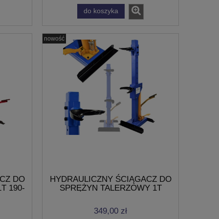
do koszyka
nowość
CZ DO
HYDRAULICZNY ŚCIĄGACZ DO
T 190-
SPRĘŻYN TALERZOWY 1T
LACJI
1000kg 225 - 565mm
REGULACJA
349,00 zł