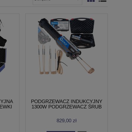
CYJNA
PODGRZEWACZ INDUKCYJNY
CEWKI
1300W PODGRZEWACZ ŚRUB
25-45mm WALIZKA
829,00 zł