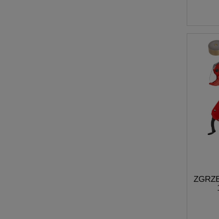
ZGRZ
ZG