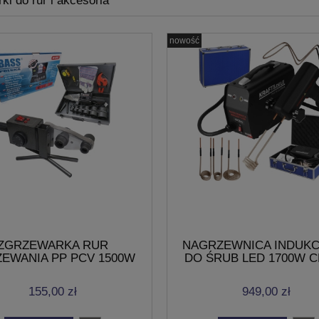
ki do rur i akcesoria
nowość
ZGRZEWARKA RUR
NAGRZEWNICA INDUK
EWANIA PP PCV 1500W
DO ŚRUB LED 1700W 
MATRYCE
WALIZKA
155,00 zł
949,00 zł