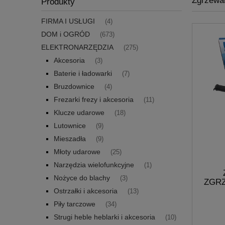
Zgrzewar
Produkty
FIRMA I USŁUGI
(4)
DOM i OGRÓD
(673)
ELEKTRONARZĘDZIA
(275)
Akcesoria
(3)
Baterie i ładowarki
(7)
Bruzdownice
(4)
Frezarki frezy i akcesoria
(11)
Klucze udarowe
(18)
Lutownice
(9)
Mieszadła
(9)
Młoty udarowe
(25)
Narzędzia wielofunkcyjne
(1)
Nożyce do blachy
(3)
ZGRZ
Ostrzałki i akcesoria
(13)
Piły tarczowe
(34)
Strugi heble heblarki i akcesoria
(10)