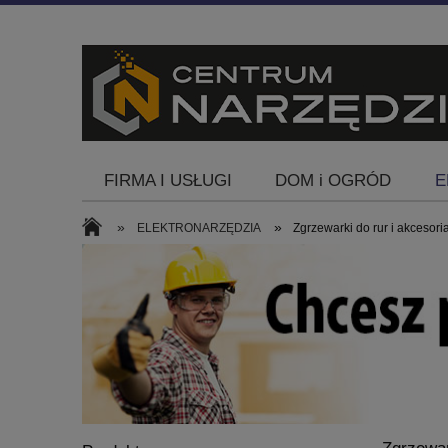
FIRMA I USŁUGI
DOM i OGRÓD
E
Blog
»
»
ELEKTRONARZĘDZIA
Zgrzewarki do rur i akcesori