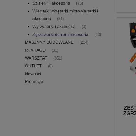
Szlifierki i akcesoria
(75)
Wiertarki wkrętarki młotowiertarki i
akcesoria
(31)
Wyrzynarki i akcesoria
(3)
Zgrzewarki do rur i akcesoria
(10)
MASZYNY BUDOWLANE
(214)
RTV i AGD
(31)
WARSZTAT
(851)
OUTLET
(0)
Nowości
Promocje
ZES
ZGRZ