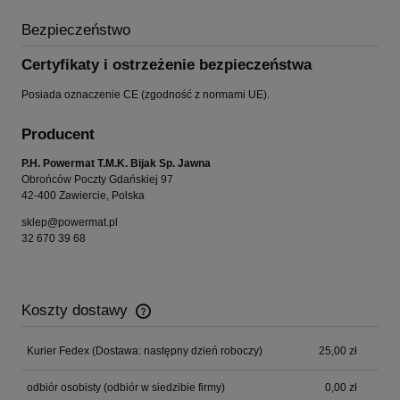
Bezpieczeństwo
Certyfikaty i ostrzeżenie bezpieczeństwa
Posiada oznaczenie CE (zgodność z normami UE).
Producent
P.H. Powermat T.M.K. Bijak Sp. Jawna
Obrońców Poczty Gdańskiej 97
42-400 Zawiercie, Polska
sklep@powermat.pl
32 670 39 68
Koszty dostawy
Cena nie zawiera ewentualnych kosztów płatności
Kurier Fedex
(Dostawa: następny dzień roboczy)
25,00 zł
odbiór osobisty
(odbiór w siedzibie firmy)
0,00 zł