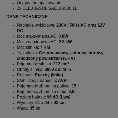
Oryginalne opakowanie
2x OLEJ JASOL SAE 10W30 1L
DANE TECHNICZNE:
Napięcie wyjściowe:
230V / 50Hz AC oraz 12V
DC
Moc maksymalna AC:
3 kW
Moc znamionowa AC:
2.8 kW
Moc silnika:
7 KM
Typ silnika:
Czterosuwowy, jednocylindrowy,
chłodzony powietrzem (OHV)
Pojemność silnika:
212 cm³
Obroty silnika:
3000 obr./min
Rozruch:
Ręczny (linka)
Stabilizacja napięcia:
AVR
Pojemność zbiornika paliwa:
15 l
Pojemność zbiornika oleju:
0,6 l
Poziom hałasu:
96 dB (Lwa)
Wymiary:
61 x 44 x 43 cm
Waga:
35 kg