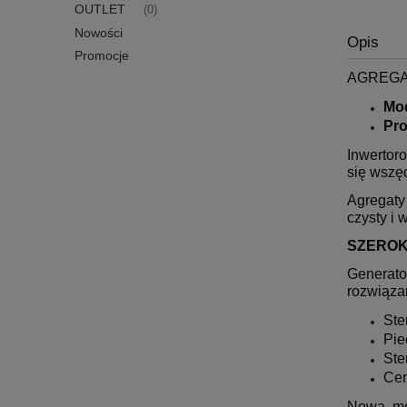
OUTLET
(0)
Nowości
Opis
Promocje
AGREGA
Mo
Pr
Inwertor
się wszęd
Agregaty 
czysty i
SZEROK
Generator
rozwiąza
Ste
Pie
Ste
Cen
Nowa, mo