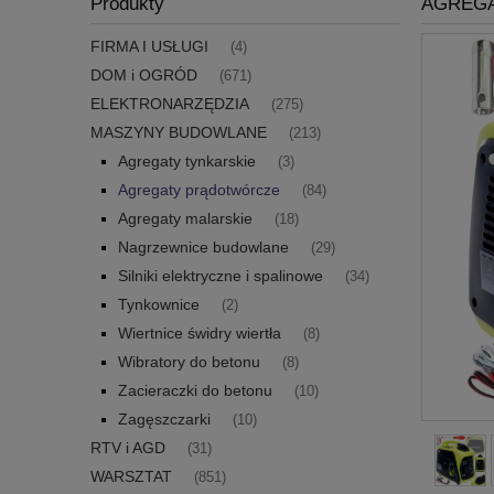
Produkty
AGREGA
FIRMA I USŁUGI
(4)
DOM i OGRÓD
(671)
ELEKTRONARZĘDZIA
(275)
MASZYNY BUDOWLANE
(213)
Agregaty tynkarskie
(3)
Agregaty prądotwórcze
(84)
Agregaty malarskie
(18)
Nagrzewnice budowlane
(29)
Silniki elektryczne i spalinowe
(34)
Tynkownice
(2)
Wiertnice świdry wiertła
(8)
Wibratory do betonu
(8)
Zacieraczki do betonu
(10)
Zagęszczarki
(10)
RTV i AGD
(31)
WARSZTAT
(851)