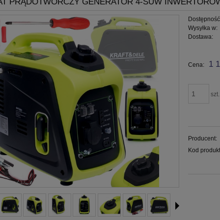
T PRĄDOTWÓRCZY GENERATOR 4-SUW INWERTOROWY
Dostępność
Wysyłka w:
Dostawa:
Cena nie
1 1
Cena:
płatności
szt.
Producent:
Kod produkt