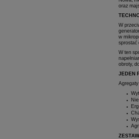
oraz maj
TECHNO
W przeciw
generato
w mikropr
sprostać 
W ten sp
napełnia
obroty, 
JEDEN 
Agregaty
Wyt
Nie
Erg
Cha
Wys
Agr
ZESTAW