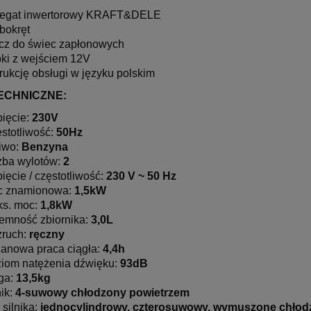
egat inwertorowy KRAFT&DELE
bokręt
cz do świec zapłonowych
ki z wejściem 12V
trukcję obsługi w języku polskim
ECHNICZNE:
ięcie:
230V
stotliwość:
50Hz
iwo:
Benzyna
zba wylotów:
2
ięcie / częstotliwość:
230 V ~ 50 Hz
c znamionowa:
1,5kW
s. moc:
1,8kW
emność zbiornika:
3,0L
ruch:
ręczny
anowa praca ciągła:
4,4h
iom natężenia dźwięku:
93dB
ga:
13,5kg
nik:
4-suwowy chłodzony powietrzem
 silnika:
jednocylindrowy, czterosuwowy, wymuszone chłod