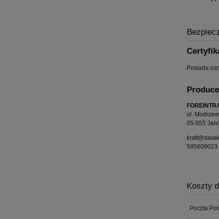
Bezpiec
Certyfik
Posiada oz
Produce
FOREINTRA
ul. Modrze
05-555 Jan
kraft@dawik
585609023
Koszty 
Poczta Pol