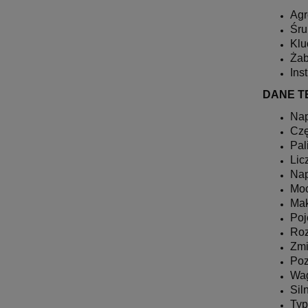
Agr
Śru
Klu
Żab
Ins
DANE T
Nap
Czę
Pal
Lic
Nap
Mo
Mak
Poj
Roz
Zmi
Poz
Wa
Sil
Typ