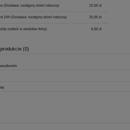
płatności
ex
(Dostawa: następny dzień roboczy)
15,00 zł
ost 24H
(Dostawa: następny dzień roboczy)
20,00 zł
bisty
(odbiór w siedzibie firmy)
0,00 zł
 produkcie (0)
pseudonim:
ia: