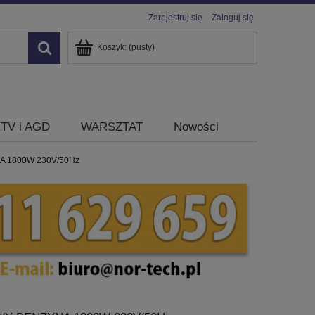
Zarejestruj się
Zaloguj się
Koszyk:
(pusty)
TV i AGD
WARSZTAT
Nowości
1800W 230V/50Hz