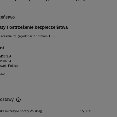
zeństwo
aty i ostrzeżenie bezpieczeństwa
naczenie CE (zgodność z normami UE).
nt
DE S.A
wiowa 54
ówek, Polska
a.pl
dostawy
ska
(Przesyłki poczty Polskiej)
15,00 zł
Cena nie zawiera ewentualnych kosztów