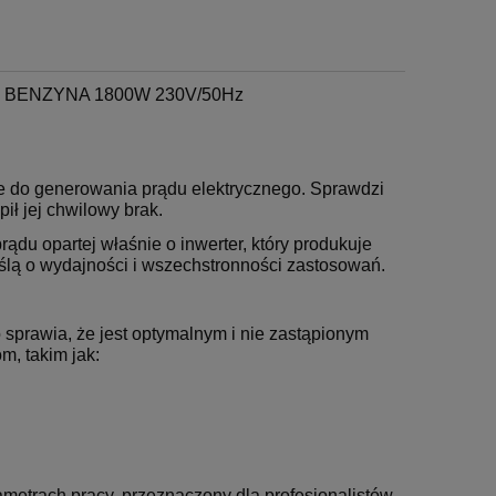
ENZYNA 1800W 230V/50Hz
 do generowania prądu elektrycznego. Sprawdzi
ił jej chwilowy brak.
rądu opartej właśnie o
inwerter, który produkuje
ślą o wydajności i wszechstronności zastosowań.
 sprawia, że jest optymalnym i nie zastąpionym
, takim jak:
metrach pracy, przeznaczony dla profesjonalistów