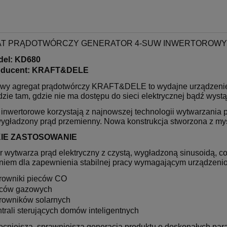
T PRĄDOTWÓRCZY GENERATOR 4-SUW INWERTOROWY B
del: KD680
oducent: KRAFT&DELE
owy agregat prądotwórczy KRAFT&DELE to wydajne urządzenie
zie tam, gdzie nie ma dostępu do sieci elektrycznej bądź wystąp
inwertorowe korzystają z najnowszej technologii wytwarzania p
 wygładzony prąd przemienny. Nowa konstrukcja stworzona z my
IE ZASTOSOWANIE
 wytwarza prąd elektryczny z czystą, wygładzoną sinusoidą, co
niem dla zapewnienia stabilnej pracy wymagającym urządzeniom
rowniki pieców CO
ców gazowych
rowników solarnych
trali sterujących domów inteligentnych
cniejsza, sprawniejsza generacja produktu o doskonałych para