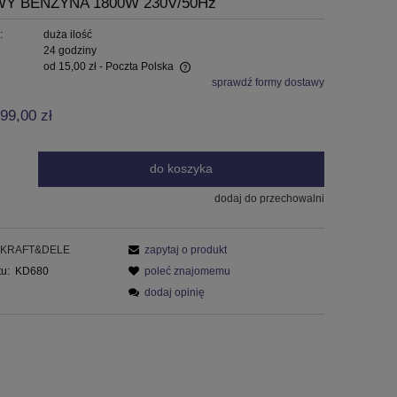
 BENZYNA 1800W 230V/50Hz
:
duża ilość
24 godziny
od 15,00 zł
- Poczta Polska
sprawdź formy dostawy
 zawiera ewentualnych kosztów
99,00 zł
do koszyka
dodaj do przechowalni
KRAFT&DELE
zapytaj o produkt
u:
KD680
poleć znajomemu
dodaj opinię