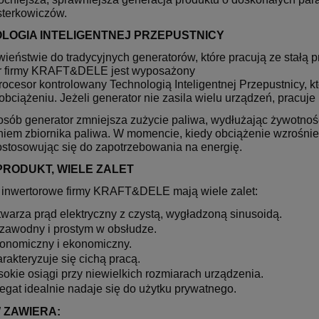
sterkowiczów.
LOGIA INTELIGENTNEJ PRZEPUSTNICY
ieństwie do tradycyjnych generatorów, które pracują ze stałą 
r firmy KRAFT&DELE jest wyposażony
ocesor kontrolowany Technologią Inteligentnej Przepustnicy, k
obciążeniu. Jeżeli generator nie zasila wielu urządzeń, pracuje
osób generator zmniejsza zużycie paliwa, wydłużając żywotność
niem zbiornika paliwa. W momencie, kiedy obciążenie wzrośnie
dostosowując się do zapotrzebowania na energię.
PRODUKT, WIELE ZALET
 inwertorowe firmy KRAFT&DELE mają wiele zalet:
warza prąd elektryczny z czystą, wygładzoną sinusoidą.
zawodny i prostym w obsłudze.
onomiczny i ekonomiczny.
rakteryzuje się cichą pracą.
okie osiągi przy niewielkich rozmiarach urządzenia.
egat idealnie nadaje się do użytku prywatnego.
 ZAWIERA: