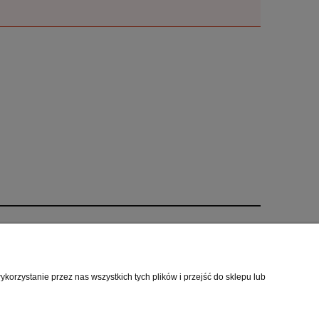
O nas
i
Kontakt i dane firmy
orzystanie przez nas wszystkich tych plików i przejść do sklepu lub
cookies
O firmie