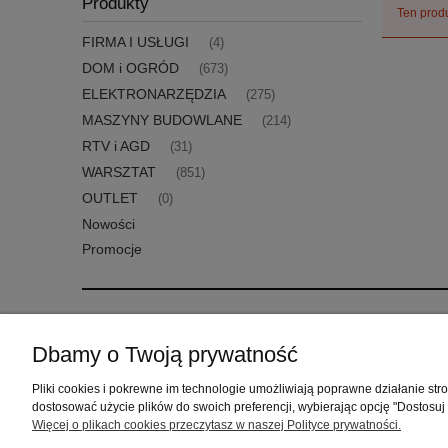
Produkty
Ten produ
FIRMA I USŁUGI
(4)
DOM i OGRÓD
(673)
ELEKTRONARZĘDZIA
(275)
MASZYNY BUDOWLANE
(214)
RTV i AGD
(31)
WARSZTAT
(851)
OUTLET
(0)
Nowości
Promocje
Pomoc
Moje konto
Dbamy o Twoją prywatność
Zwroty i reklamacje
Twoje zamówienia
Pliki cookies i pokrewne im technologie umożliwiają poprawne działanie st
Regulamin
Ustawienia konta
dostosować użycie plików do swoich preferencji, wybierając opcję "Dostosuj
Przechowalnia
Więcej o plikach cookies przeczytasz w naszej Polityce prywatności.