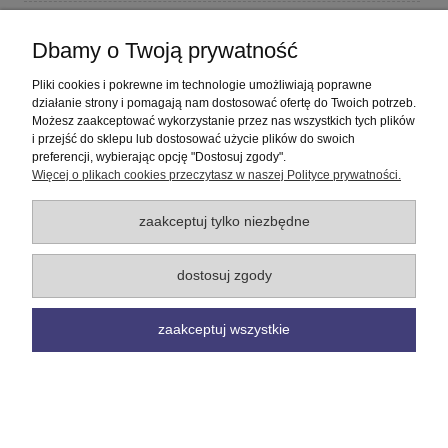
Płatności i dostawa
Dbamy o Twoją prywatność
Informacje
Pliki cookies i pokrewne im technologie umożliwiają poprawne
działanie strony i pomagają nam dostosować ofertę do Twoich potrzeb.
Możesz zaakceptować wykorzystanie przez nas wszystkich tych plików
O nas
i przejść do sklepu lub dostosować użycie plików do swoich
preferencji, wybierając opcję "Dostosuj zgody".
Więcej o plikach cookies przeczytasz w naszej Polityce prywatności.
pokaż pełną wersję strony
Sklep internetowy Shoper Premium
zaakceptuj tylko niezbędne
dostosuj zgody
zaakceptuj wszystkie