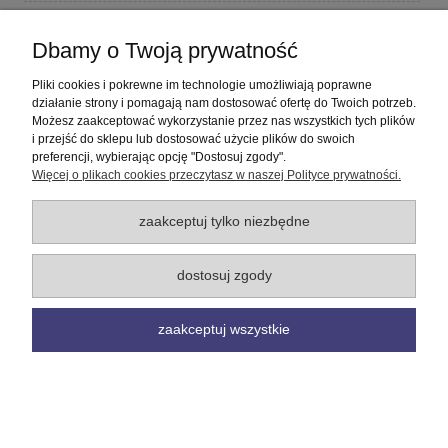
Płatności i dostawa
Dbamy o Twoją prywatność
Informacje
Pliki cookies i pokrewne im technologie umożliwiają poprawne
działanie strony i pomagają nam dostosować ofertę do Twoich potrzeb.
Możesz zaakceptować wykorzystanie przez nas wszystkich tych plików
O nas
i przejść do sklepu lub dostosować użycie plików do swoich
preferencji, wybierając opcję "Dostosuj zgody".
Więcej o plikach cookies przeczytasz w naszej Polityce prywatności.
pokaż pełną wersję strony
Sklep internetowy Shoper Premium
zaakceptuj tylko niezbędne
dostosuj zgody
zaakceptuj wszystkie