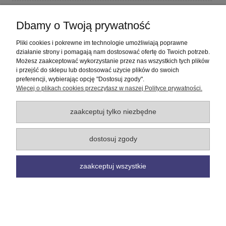
Płatności i dostawa
Dbamy o Twoją prywatność
Informacje
Pliki cookies i pokrewne im technologie umożliwiają poprawne
działanie strony i pomagają nam dostosować ofertę do Twoich potrzeb.
Możesz zaakceptować wykorzystanie przez nas wszystkich tych plików
O nas
i przejść do sklepu lub dostosować użycie plików do swoich
preferencji, wybierając opcję "Dostosuj zgody".
Więcej o plikach cookies przeczytasz w naszej Polityce prywatności.
pokaż pełną wersję strony
Sklep internetowy Shoper Premium
zaakceptuj tylko niezbędne
dostosuj zgody
zaakceptuj wszystkie