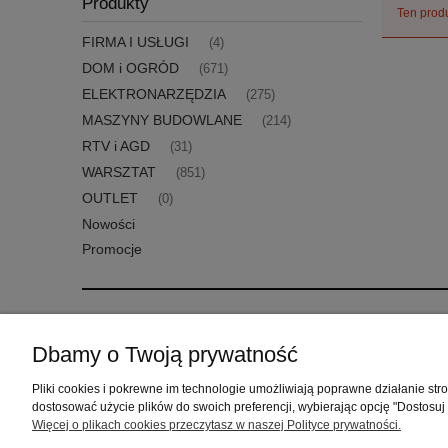
Produkty
Ten produ
FIRMA I USŁUGI
(4)
DOM i OGRÓD
(671)
ELEKTRONARZĘDZIA
(275)
MASZYNY BUDOWLANE
(214)
RTV i AGD
(31)
WARSZTAT
(851)
OUTLET
(0)
Nowości
Promocje
Pomoc
Moje konto
Dbamy o Twoją prywatność
Zwroty i reklamacje
Twoje zamówienia
Pliki cookies i pokrewne im technologie umożliwiają poprawne działanie st
Regulamin
Ustawienia konta
dostosować użycie plików do swoich preferencji, wybierając opcję "Dostosuj
Przechowalnia
Więcej o plikach cookies przeczytasz w naszej Polityce prywatności.