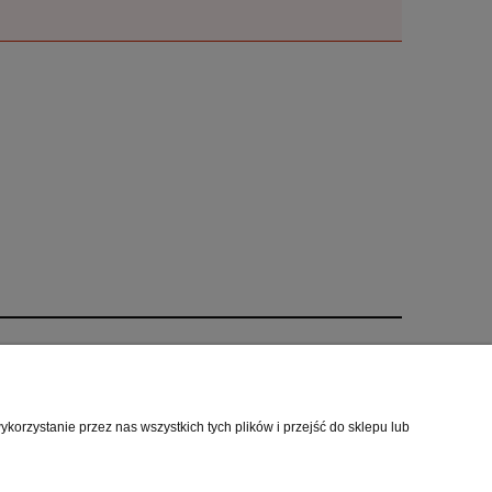
O nas
i
Kontakt i dane firmy
orzystanie przez nas wszystkich tych plików i przejść do sklepu lub
cookies
O firmie