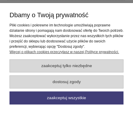
Płatności i dostawa
Dbamy o Twoją prywatność
Informacje
Pliki cookies i pokrewne im technologie umożliwiają poprawne
działanie strony i pomagają nam dostosować ofertę do Twoich potrzeb.
Możesz zaakceptować wykorzystanie przez nas wszystkich tych plików
O nas
i przejść do sklepu lub dostosować użycie plików do swoich
preferencji, wybierając opcję "Dostosuj zgody".
Więcej o plikach cookies przeczytasz w naszej Polityce prywatności.
pokaż pełną wersję strony
Sklep internetowy Shoper Premium
zaakceptuj tylko niezbędne
dostosuj zgody
zaakceptuj wszystkie