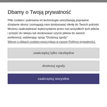
Płatności i dostawa
Dbamy o Twoją prywatność
Informacje
Pliki cookies i pokrewne im technologie umożliwiają poprawne
działanie strony i pomagają nam dostosować ofertę do Twoich potrzeb.
Możesz zaakceptować wykorzystanie przez nas wszystkich tych plików
O nas
i przejść do sklepu lub dostosować użycie plików do swoich
preferencji, wybierając opcję "Dostosuj zgody".
Więcej o plikach cookies przeczytasz w naszej Polityce prywatności.
pokaż pełną wersję strony
Sklep internetowy Shoper Premium
zaakceptuj tylko niezbędne
dostosuj zgody
zaakceptuj wszystkie