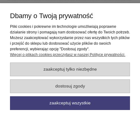
Płatności i dostawa
Dbamy o Twoją prywatność
Informacje
Pliki cookies i pokrewne im technologie umożliwiają poprawne
działanie strony i pomagają nam dostosować ofertę do Twoich potrzeb.
Możesz zaakceptować wykorzystanie przez nas wszystkich tych plików
O nas
i przejść do sklepu lub dostosować użycie plików do swoich
preferencji, wybierając opcję "Dostosuj zgody".
Więcej o plikach cookies przeczytasz w naszej Polityce prywatności.
pokaż pełną wersję strony
Sklep internetowy Shoper Premium
zaakceptuj tylko niezbędne
dostosuj zgody
zaakceptuj wszystkie