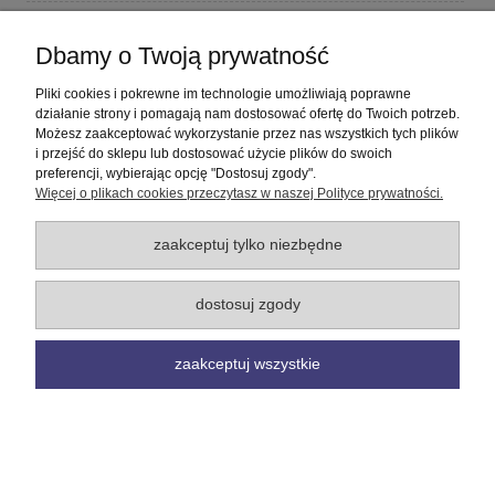
Płatności i dostawa
Dbamy o Twoją prywatność
Informacje
Pliki cookies i pokrewne im technologie umożliwiają poprawne
działanie strony i pomagają nam dostosować ofertę do Twoich potrzeb.
Możesz zaakceptować wykorzystanie przez nas wszystkich tych plików
O nas
i przejść do sklepu lub dostosować użycie plików do swoich
preferencji, wybierając opcję "Dostosuj zgody".
Więcej o plikach cookies przeczytasz w naszej Polityce prywatności.
pokaż pełną wersję strony
Sklep internetowy Shoper Premium
zaakceptuj tylko niezbędne
dostosuj zgody
zaakceptuj wszystkie