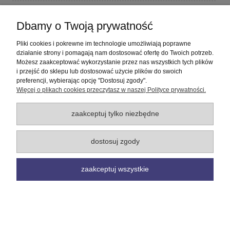
Płatności i dostawa
Dbamy o Twoją prywatność
Informacje
Pliki cookies i pokrewne im technologie umożliwiają poprawne
działanie strony i pomagają nam dostosować ofertę do Twoich potrzeb.
Możesz zaakceptować wykorzystanie przez nas wszystkich tych plików
O nas
i przejść do sklepu lub dostosować użycie plików do swoich
preferencji, wybierając opcję "Dostosuj zgody".
Więcej o plikach cookies przeczytasz w naszej Polityce prywatności.
pokaż pełną wersję strony
Sklep internetowy Shoper Premium
zaakceptuj tylko niezbędne
dostosuj zgody
zaakceptuj wszystkie