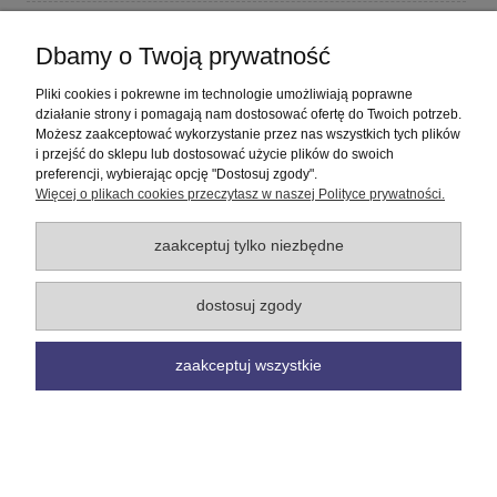
Płatności i dostawa
Dbamy o Twoją prywatność
Informacje
Pliki cookies i pokrewne im technologie umożliwiają poprawne
działanie strony i pomagają nam dostosować ofertę do Twoich potrzeb.
Możesz zaakceptować wykorzystanie przez nas wszystkich tych plików
O nas
i przejść do sklepu lub dostosować użycie plików do swoich
preferencji, wybierając opcję "Dostosuj zgody".
Więcej o plikach cookies przeczytasz w naszej Polityce prywatności.
pokaż pełną wersję strony
Sklep internetowy Shoper Premium
zaakceptuj tylko niezbędne
dostosuj zgody
zaakceptuj wszystkie