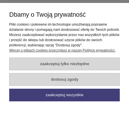
Płatności i dostawa
Dbamy o Twoją prywatność
Informacje
Pliki cookies i pokrewne im technologie umożliwiają poprawne
działanie strony i pomagają nam dostosować ofertę do Twoich potrzeb.
Możesz zaakceptować wykorzystanie przez nas wszystkich tych plików
O nas
i przejść do sklepu lub dostosować użycie plików do swoich
preferencji, wybierając opcję "Dostosuj zgody".
Więcej o plikach cookies przeczytasz w naszej Polityce prywatności.
pokaż pełną wersję strony
Sklep internetowy Shoper Premium
zaakceptuj tylko niezbędne
dostosuj zgody
zaakceptuj wszystkie