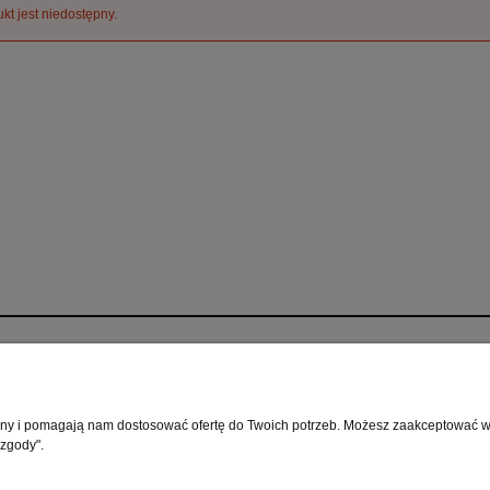
kt jest niedostępny.
Płatności i dostawa
Informacje
Formy płatności
Polityka prywatnośc
rony i pomagają nam dostosować ofertę do Twoich potrzeb. Możesz zaakceptować wyk
Czas i koszty dostawy
Ustawienia plików 
 zgody".
Czas realizacji zamówienia
GWARANCJA
NUMER KONTA