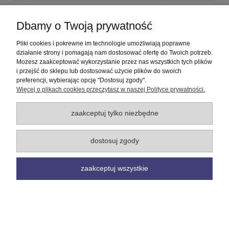
Płatności i dostawa
Dbamy o Twoją prywatność
Informacje
Pliki cookies i pokrewne im technologie umożliwiają poprawne
działanie strony i pomagają nam dostosować ofertę do Twoich potrzeb.
Możesz zaakceptować wykorzystanie przez nas wszystkich tych plików
O nas
i przejść do sklepu lub dostosować użycie plików do swoich
preferencji, wybierając opcję "Dostosuj zgody".
Więcej o plikach cookies przeczytasz w naszej Polityce prywatności.
pokaż pełną wersję strony
Sklep internetowy Shoper Premium
zaakceptuj tylko niezbędne
dostosuj zgody
zaakceptuj wszystkie