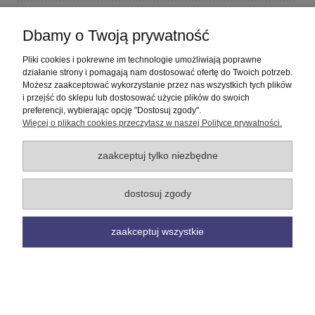
Płatności i dostawa
Dbamy o Twoją prywatność
Informacje
Pliki cookies i pokrewne im technologie umożliwiają poprawne
działanie strony i pomagają nam dostosować ofertę do Twoich potrzeb.
Możesz zaakceptować wykorzystanie przez nas wszystkich tych plików
O nas
i przejść do sklepu lub dostosować użycie plików do swoich
preferencji, wybierając opcję "Dostosuj zgody".
Więcej o plikach cookies przeczytasz w naszej Polityce prywatności.
pokaż pełną wersję strony
Sklep internetowy Shoper Premium
zaakceptuj tylko niezbędne
dostosuj zgody
zaakceptuj wszystkie