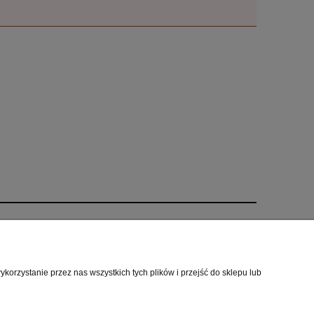
O nas
i
Kontakt i dane firmy
orzystanie przez nas wszystkich tych plików i przejść do sklepu lub
cookies
O firmie