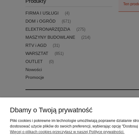
Produkty
Ten produ
FIRMA I USŁUGI
(4)
DOM i OGRÓD
(671)
ELEKTRONARZĘDZIA
(275)
MASZYNY BUDOWLANE
(214)
RTV i AGD
(31)
WARSZTAT
(851)
OUTLET
(0)
Nowości
Promocje
Pomoc
Moje konto
Dbamy o Twoją prywatność
Zwroty i reklamacje
Twoje zamówienia
Pliki cookies i pokrewne im technologie umożliwiają poprawne działanie st
Regulamin
Ustawienia konta
dostosować użycie plików do swoich preferencji, wybierając opcję "Dostosuj
Przechowalnia
Więcej o plikach cookies przeczytasz w naszej Polityce prywatności.