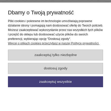
Płatności i dostawa
Dbamy o Twoją prywatność
Informacje
Pliki cookies i pokrewne im technologie umożliwiają poprawne
działanie strony i pomagają nam dostosować ofertę do Twoich potrzeb.
Możesz zaakceptować wykorzystanie przez nas wszystkich tych plików
O nas
i przejść do sklepu lub dostosować użycie plików do swoich
preferencji, wybierając opcję "Dostosuj zgody".
Więcej o plikach cookies przeczytasz w naszej Polityce prywatności.
pokaż pełną wersję strony
Sklep internetowy Shoper Premium
zaakceptuj tylko niezbędne
dostosuj zgody
zaakceptuj wszystkie