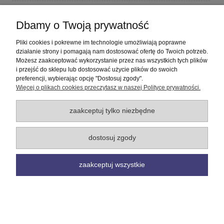
Płatności i dostawa
Dbamy o Twoją prywatność
Informacje
Pliki cookies i pokrewne im technologie umożliwiają poprawne
działanie strony i pomagają nam dostosować ofertę do Twoich potrzeb.
Możesz zaakceptować wykorzystanie przez nas wszystkich tych plików
O nas
i przejść do sklepu lub dostosować użycie plików do swoich
preferencji, wybierając opcję "Dostosuj zgody".
Więcej o plikach cookies przeczytasz w naszej Polityce prywatności.
pokaż pełną wersję strony
Sklep internetowy Shoper Premium
zaakceptuj tylko niezbędne
dostosuj zgody
zaakceptuj wszystkie