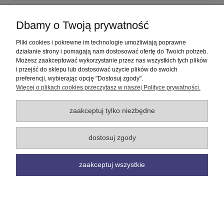
Płatności i dostawa
Dbamy o Twoją prywatność
Informacje
Pliki cookies i pokrewne im technologie umożliwiają poprawne
działanie strony i pomagają nam dostosować ofertę do Twoich potrzeb.
Możesz zaakceptować wykorzystanie przez nas wszystkich tych plików
O nas
i przejść do sklepu lub dostosować użycie plików do swoich
preferencji, wybierając opcję "Dostosuj zgody".
Więcej o plikach cookies przeczytasz w naszej Polityce prywatności.
pokaż pełną wersję strony
Sklep internetowy Shoper Premium
zaakceptuj tylko niezbędne
dostosuj zgody
zaakceptuj wszystkie