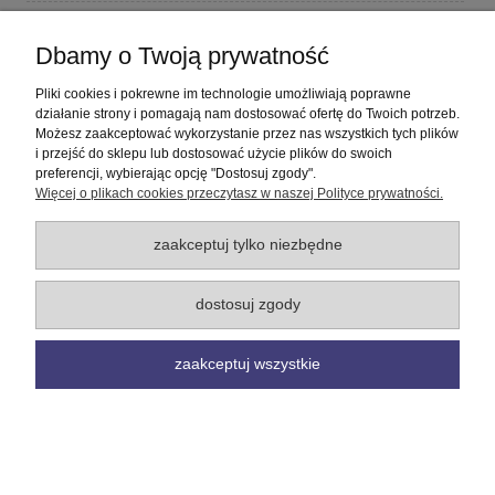
Płatności i dostawa
Dbamy o Twoją prywatność
Informacje
Pliki cookies i pokrewne im technologie umożliwiają poprawne
działanie strony i pomagają nam dostosować ofertę do Twoich potrzeb.
Możesz zaakceptować wykorzystanie przez nas wszystkich tych plików
O nas
i przejść do sklepu lub dostosować użycie plików do swoich
preferencji, wybierając opcję "Dostosuj zgody".
Więcej o plikach cookies przeczytasz w naszej Polityce prywatności.
pokaż pełną wersję strony
Sklep internetowy Shoper Premium
zaakceptuj tylko niezbędne
dostosuj zgody
zaakceptuj wszystkie