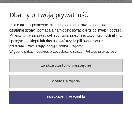
Płatności i dostawa
Dbamy o Twoją prywatność
Informacje
Pliki cookies i pokrewne im technologie umożliwiają poprawne
działanie strony i pomagają nam dostosować ofertę do Twoich potrzeb.
Możesz zaakceptować wykorzystanie przez nas wszystkich tych plików
O nas
i przejść do sklepu lub dostosować użycie plików do swoich
preferencji, wybierając opcję "Dostosuj zgody".
Więcej o plikach cookies przeczytasz w naszej Polityce prywatności.
pokaż pełną wersję strony
Sklep internetowy Shoper Premium
zaakceptuj tylko niezbędne
dostosuj zgody
zaakceptuj wszystkie