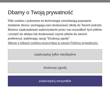
Płatności i dostawa
Dbamy o Twoją prywatność
Informacje
Pliki cookies i pokrewne im technologie umożliwiają poprawne
działanie strony i pomagają nam dostosować ofertę do Twoich potrzeb.
Możesz zaakceptować wykorzystanie przez nas wszystkich tych plików
O nas
i przejść do sklepu lub dostosować użycie plików do swoich
preferencji, wybierając opcję "Dostosuj zgody".
Więcej o plikach cookies przeczytasz w naszej Polityce prywatności.
pokaż pełną wersję strony
Sklep internetowy Shoper Premium
zaakceptuj tylko niezbędne
dostosuj zgody
zaakceptuj wszystkie