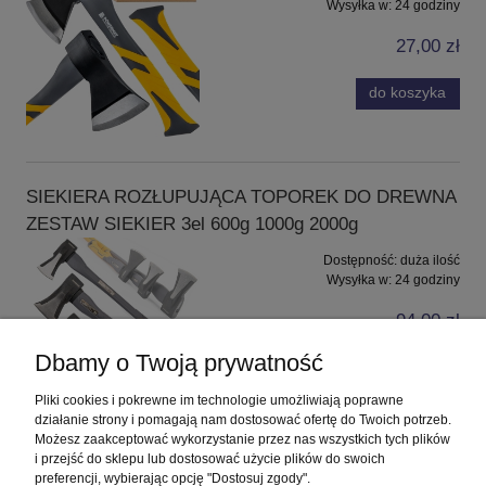
Wysyłka w:
24 godziny
27,00 zł
do koszyka
SIEKIERA ROZŁUPUJĄCA TOPOREK DO DREWNA
ZESTAW SIEKIER 3el 600g 1000g 2000g
Dostępność:
duża ilość
Wysyłka w:
24 godziny
94,00 zł
Dbamy o Twoją prywatność
do koszyka
Pliki cookies i pokrewne im technologie umożliwiają poprawne
działanie strony i pomagają nam dostosować ofertę do Twoich potrzeb.
Możesz zaakceptować wykorzystanie przez nas wszystkich tych plików
i przejść do sklepu lub dostosować użycie plików do swoich
Pomoc
preferencji, wybierając opcję "Dostosuj zgody".