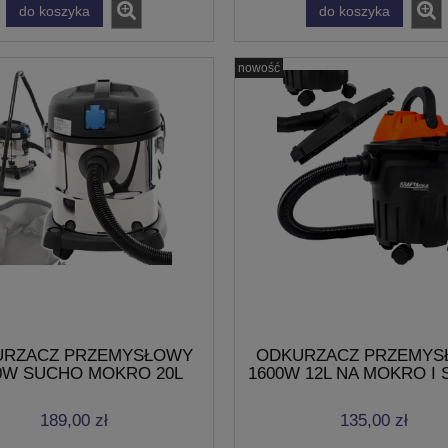
do koszyka
do koszyka
nowość
URZACZ PRZEMYSŁOWY
ODKURZACZ PRZEMYS
0W SUCHO MOKRO 20L
1600W 12L NA MOKRO I
ACJA SSANIA 230V/50Hz
DO WARSZTATU ZES
189,00 zł
135,00 zł