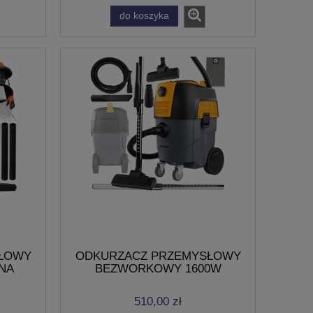
do koszyka
ŁOWY
ODKURZACZ PRZEMYSŁOWY
NA
BEZWORKOWY 1600W
O I
GNIAZDO ZBIORNIK 30L DO
WARSZTATU
510,00 zł