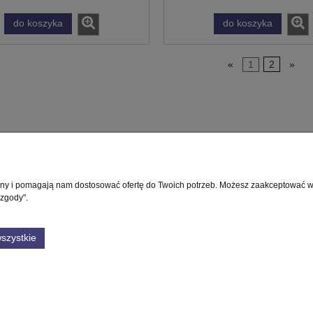
do koszyka
do koszyka
«
1
2
»
rony i pomagają nam dostosować ofertę do Twoich potrzeb. Możesz zaakceptować wyk
Płatności i dostawa
Informacje
 zgody".
Formy płatności
Polityka prywatnośc
szystkie
Czas i koszty dostawy
Ustawienia plików 
Czas realizacji zamówienia
GWARANCJA
NUMER KONTA
Sklep internetowy Shoper Premium