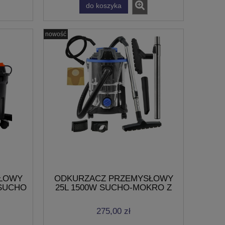
do koszyka
nowość
ŁOWY
ODKURZACZ PRZEMYSŁOWY
 SUCHO
25L 1500W SUCHO-MOKRO Z
TAW
GNIAZDEM +WOREK OSPRZĘT
275,00 zł