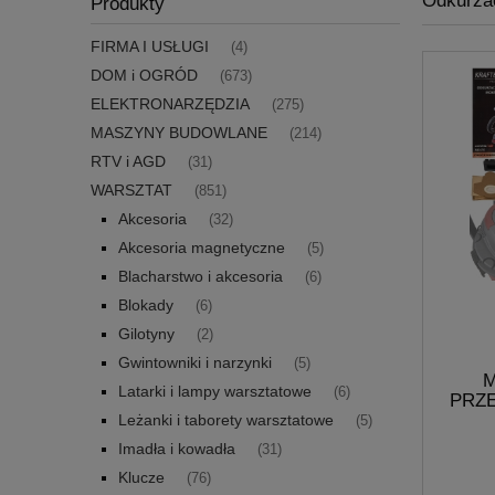
Odkurza
Produkty
FIRMA I USŁUGI
(4)
DOM i OGRÓD
(673)
ELEKTRONARZĘDZIA
(275)
MASZYNY BUDOWLANE
(214)
RTV i AGD
(31)
WARSZTAT
(851)
Akcesoria
(32)
Akcesoria magnetyczne
(5)
Blacharstwo i akcesoria
(6)
Blokady
(6)
Gilotyny
(2)
Gwintowniki i narzynki
(5)
Latarki i lampy warsztatowe
(6)
PRZ
MOKRO
Leżanki i taborety warsztatowe
(5)
Imadła i kowadła
(31)
Klucze
(76)