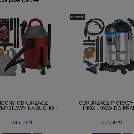
cze przemysłowe
nowość
MOCNY ODKURZACZ
ODKURZACZ PIORĄCY
EMYSŁOWY NA SUCHO I
INOX 1400W DO PRA
 20L AKCESORIA 1200W
TAPICERKI DYWAN
230V/50Hz
ODSYSARKA 20L
145,00 zł
275,00 zł