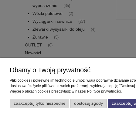
wyposażenie
(35)
Wózki paletowe
(2)
Wyciągarki i suwnice
(27)
Zlewarki wysysarki do oleju
(4)
Żurawie
(5)
OUTLET
(0)
Nowości
Promocje
Dbamy o Twoją prywatność
Pliki cookies i pokrewne im technologie umożliwiają poprawne działanie st
Pomoc
Moje konto
dostosować użycie plików do swoich preferencji, wybierając opcję "Dostosuj
Więcej o plikach cookies przeczytasz w naszej Polityce prywatności.
Zwroty i reklamacje
Twoje zamówienia
zaakceptuj tylko niezbędne
dostosuj zgody
zaakceptuj w
Regulamin
Ustawienia konta
Przechowalnia