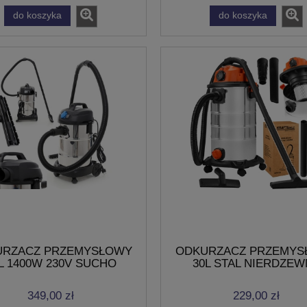
do koszyka
do koszyka
URZACZ PRZEMYSŁOWY
ODKURZACZ PRZEMYS
L 1400W 230V SUCHO
30L STAL NIERDZEW
MOKRO
ODSYSANIE NA SUCH
MOKRO
349,00 zł
229,00 zł