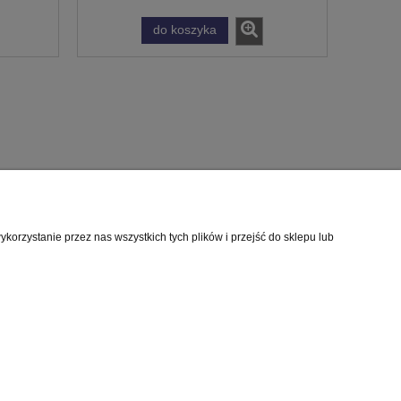
do koszyka
orzystanie przez nas wszystkich tych plików i przejść do sklepu lub
O nas
i
Kontakt i dane firmy
cookies
O firmie