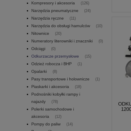
Kompresory i akcesoria
(126)
Narzędzia pneumatyczne
(24)
Narzędzia ręczne
(11)
Narzędzia do obsługi hamulców
(10)
Nitownice
(20)
Numeratory literowniki i znaczniki
(0)
Odciągi
(0)
Odkurzacze przemysłowe
(15)
Odzież robocza i BHP
(1)
Opalarki
(8)
Pasy transportowe i holownicze
(1)
Piaskarki i akcesoria
(18)
Podnośniki kobyłki rampy i
najazdy
(78)
ODK
120
Polerki samochodowe i
REGUL
akcesoria
(12)
Pompy do paliw
(14)