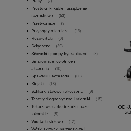
Prasy
(7)
Prostowniki kable i urządzenia
rozruchowe
(53)
Przetwornice
(9)
Przyrządy miernicze
(13)
Rozwiertaki
(0)
Ściągacze
(36)
Siłowniki i pompy hydrauliczne
(8)
Smarownice towotnice i
akcesoria
(10)
Spawarki i akcesoria
(66)
Stojaki
(18)
Szlifierki stołowe i akcesoria
(9)
Testery diagnostyczne i mierniki
(15)
Tokarki wiertarko-tokarki i noże
ODK
30
tokarskie
(5)
Wiertarki stołowe
(12)
Wózki skrzynki narzędziowe i