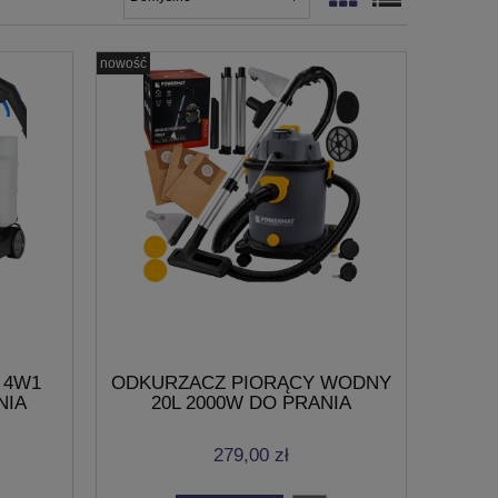
nowość
 4W1
ODKURZACZ PIORĄCY WODNY
NIA
20L 2000W DO PRANIA
ÓW
DYWANÓW TAPICERKI MOKRO
SUCHO
279,00 zł