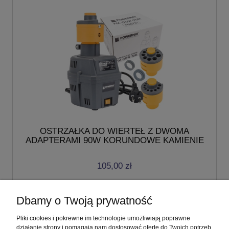
OSTRZAŁKA DO WIERTEŁ Z DWOMA
ADAPTERAMI 90W KORUNDOWE KAMIENIE
105,00 zł
do koszyka
Dbamy o Twoją prywatność
Pliki cookies i pokrewne im technologie umożliwiają poprawne
«
1
2
»
działanie strony i pomagają nam dostosować ofertę do Twoich potrzeb.