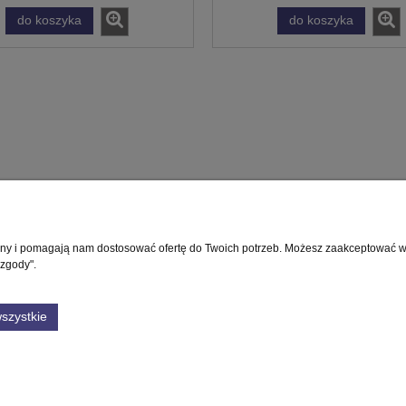
do koszyka
do koszyka
rony i pomagają nam dostosować ofertę do Twoich potrzeb. Możesz zaakceptować wyk
Płatności i dostawa
Informacje
 zgody".
Formy płatności
Polityka prywatnośc
szystkie
Czas i koszty dostawy
Ustawienia plików 
Czas realizacji zamówienia
GWARANCJA
NUMER KONTA
Sklep internetowy Shoper Premium