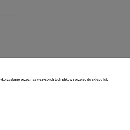
orzystanie przez nas wszystkich tych plików i przejść do sklepu lub
O nas
i
Kontakt i dane firmy
cookies
O firmie