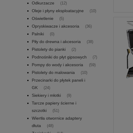
Odkurzacze
(12)
Oleje i płyny eksploatacyjne
(10)
Oświetlenie
(5)
Opryskiwacze i akcesoria
(36)
Palniki
(0)
Piły do drewna i akcesoria
(38)
Pistolety do pianki
(2)
Podnośniki do płyt gipsowych
(7)
Pompy do wody i akcesoria
(59)
Pistolety do malowania
(10)
Przecinarki do płytek paneli i
GK
(24)
Siekiery i młotki
(9)
Tarcze papiery ścierne i
szczotki
(51)
STYR
Wiertła otwornice adaptery
P
dłuta
(48)