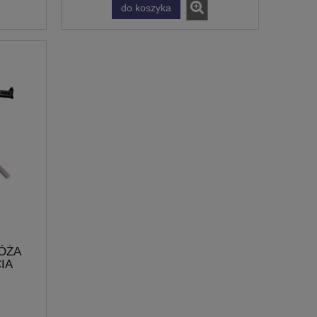
do koszyka
ÓŻA
IA
PIŁA