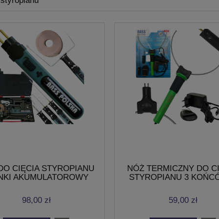
styropianu
DO CIĘCIA STYROPIANU
NÓŻ TERMICZNY DO C
NKI AKUMULATOROWY
STYROPIANU 3 KOŃC
NIARKA 8w1 WALIZKA
3w1 BASS POLSK
98,00 zł
59,00 zł