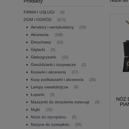
Noże do 
Produkty
FIRMA I USŁUGI
(4)
DOM i OGRÓD
(673)
Aeratory i wertykulatory
(10)
Akcesoria
(168)
Dmuchawy
(24)
Giętarki
(4)
Glebogryzarki
(15)
Gwoździarki i zszywacze
(2)
Kosiarki i akcesoria
(27)
Kosy podkaszarki i akcesoria
(36)
Lampy owadobójcze
(0)
Łuparki
(3)
NÓŻ 
Maszynki do strzyżenia zwierząt
(4)
PIA
BO
Myjki
(15)
Noże do styropianu
(5)
Nożyce do żywopłotu
(26)