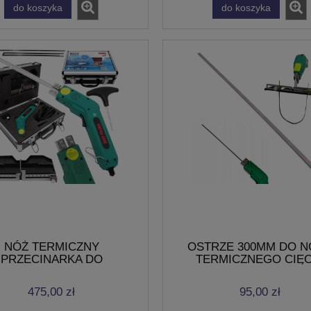
do koszyka
do koszyka
NÓŻ TERMICZNY
OSTRZE 300MM DO N
PRZECINARKA DO
TERMICZNEGO CIĘC
OPIANU PIŁA DO CIĘCIA
STYROPIANU 12'' NÓZ 
P PCV 200W 200MM
475,00 zł
95,00 zł