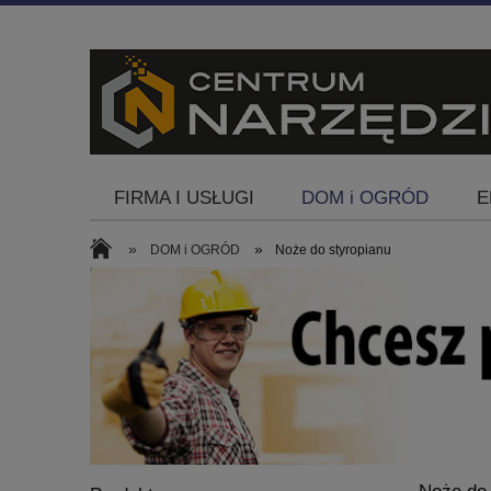
FIRMA I USŁUGI
DOM i OGRÓD
E
Blog
»
»
DOM i OGRÓD
Noże do styropianu