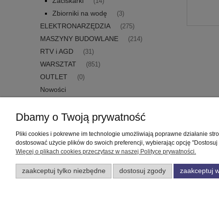
Zaciskarki
(14)
Zbiorniki na wodę
(3)
ELEKTRONARZĘDZIA
(275)
MASZYNY BUDOWLANE
(214)
RTV i AGD
(31)
WARSZTAT
(851)
OUTLET
(0)
Nowości
Promocje
Dbamy o Twoją prywatność
Pliki cookies i pokrewne im technologie umożliwiają poprawne działanie st
Pomoc
Moje konto
dostosować użycie plików do swoich preferencji, wybierając opcję "Dostosuj
Więcej o plikach cookies przeczytasz w naszej Polityce prywatności.
Zwroty i reklamacje
Twoje zamówienia
zaakceptuj tylko niezbędne
dostosuj zgody
zaakceptuj w
Regulamin
Ustawienia konta
Przechowalnia