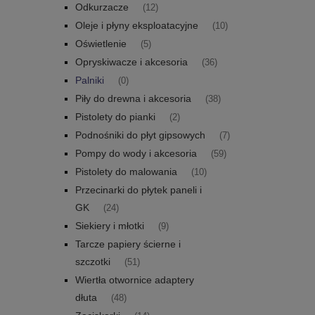
Odkurzacze
(12)
Oleje i płyny eksploatacyjne
(10)
Oświetlenie
(5)
Opryskiwacze i akcesoria
(36)
Palniki
(0)
Piły do drewna i akcesoria
(38)
Pistolety do pianki
(2)
Podnośniki do płyt gipsowych
(7)
Pompy do wody i akcesoria
(59)
Pistolety do malowania
(10)
Przecinarki do płytek paneli i
GK
(24)
Siekiery i młotki
(9)
Tarcze papiery ścierne i
szczotki
(51)
Wiertła otwornice adaptery
dłuta
(48)