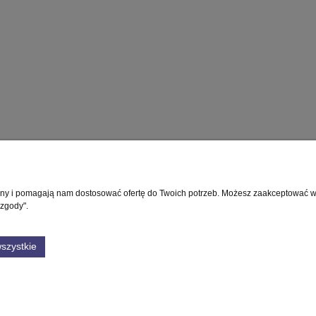
rony i pomagają nam dostosować ofertę do Twoich potrzeb. Możesz zaakceptować wyk
Płatności i dostawa
Informacje
 zgody".
Formy płatności
Polityka prywatnośc
szystkie
Czas i koszty dostawy
Ustawienia plików 
Czas realizacji zamówienia
GWARANCJA
NUMER KONTA
Sklep internetowy Shoper Premium