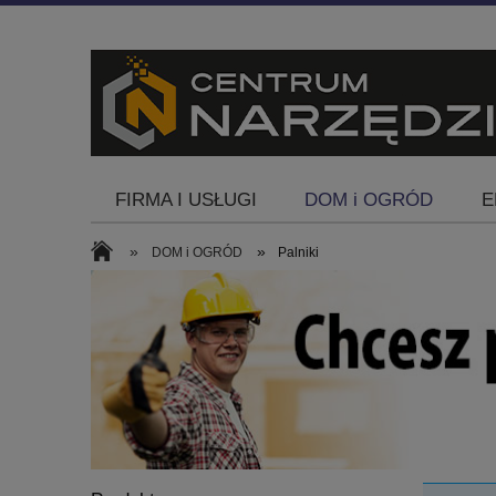
FIRMA I USŁUGI
DOM i OGRÓD
E
Blog
»
»
DOM i OGRÓD
Palniki