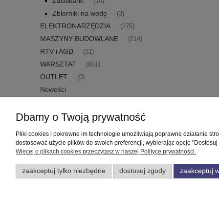
Zaciskarki
(14)
Zbiorniki na wodę
(3)
ELEKTRONARZĘDZIA
(275)
MASZYNY BUDOWLANE
(214)
RTV i AGD
(31)
WARSZTAT
(851)
OUTLET
(0)
Nowości
Promocje
Dbamy o Twoją prywatność
Pliki cookies i pokrewne im technologie umożliwiają poprawne działanie st
Pomoc
Moje konto
dostosować użycie plików do swoich preferencji, wybierając opcję "Dostosuj
Więcej o plikach cookies przeczytasz w naszej Polityce prywatności.
Zwroty i reklamacje
Twoje zamówienia
zaakceptuj tylko niezbędne
dostosuj zgody
zaakceptuj w
Regulamin
Ustawienia konta
Przechowalnia