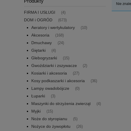
Produkty
Nie znale
FIRMA I USŁUGI
(4)
DOM i OGRÓD
(673)
Aeratory i wertykulatory
(10)
Akcesoria
(168)
Dmuchawy
(24)
Giętarki
(4)
Glebogryzarki
(15)
Gwoździarki i zszywacze
(2)
Kosiarki i akcesoria
(27)
Kosy podkaszarki i akcesoria
(36)
Lampy owadobójcze
(0)
Łuparki
(3)
Maszynki do strzyżenia zwierząt
(4)
Myjki
(15)
Noże do styropianu
(5)
Nożyce do żywopłotu
(26)