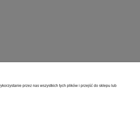
orzystanie przez nas wszystkich tych plików i przejść do sklepu lub
O nas
i
Kontakt i dane firmy
cookies
O firmie