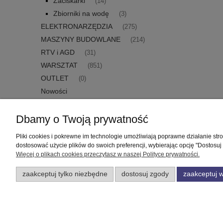
Zaciskarki
(14)
Zbiorniki na wodę
(3)
ELEKTRONARZĘDZIA
(275)
MASZYNY BUDOWLANE
(214)
RTV i AGD
(31)
WARSZTAT
(851)
OUTLET
(0)
Nowości
Promocje
Dbamy o Twoją prywatność
Pliki cookies i pokrewne im technologie umożliwiają poprawne działanie st
Pomoc
Moje konto
dostosować użycie plików do swoich preferencji, wybierając opcję "Dostosuj
Więcej o plikach cookies przeczytasz w naszej Polityce prywatności.
Zwroty i reklamacje
Twoje zamówienia
zaakceptuj tylko niezbędne
dostosuj zgody
zaakceptuj w
Regulamin
Ustawienia konta
Przechowalnia