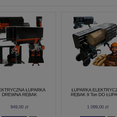
EKTRYCZNA ŁUPARKA
ŁUPARKA ELEKTRYC
DREWNA RĘBAK
RĘBAK 9 Ton DO ŁUP
OZŁUPYWARKA 7TON
DREWNA 2,2kW 2200W 5
mm
949,00 zł
1 099,00 zł