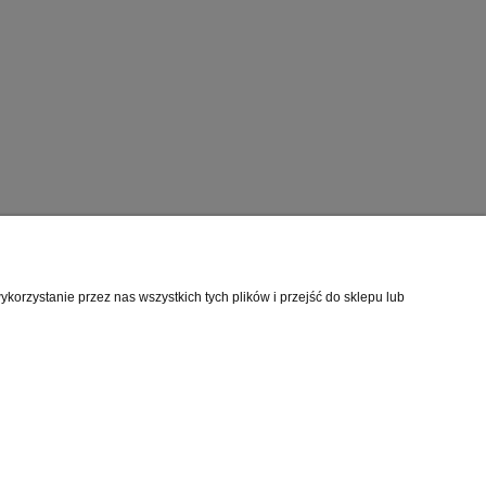
orzystanie przez nas wszystkich tych plików i przejść do sklepu lub
O nas
i
Kontakt i dane firmy
cookies
O firmie