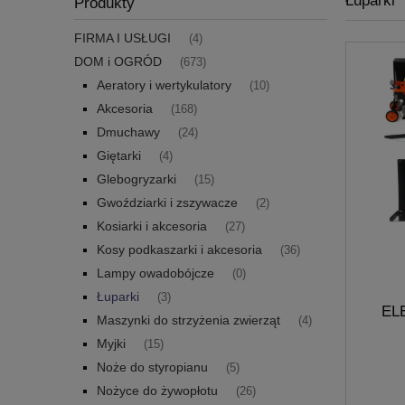
Łuparki
Produkty
FIRMA I USŁUGI
(4)
DOM i OGRÓD
(673)
Aeratory i wertykulatory
(10)
Akcesoria
(168)
Dmuchawy
(24)
Giętarki
(4)
Glebogryzarki
(15)
Gwoździarki i zszywacze
(2)
Kosiarki i akcesoria
(27)
Kosy podkaszarki i akcesoria
(36)
Lampy owadobójcze
(0)
Łuparki
(3)
EL
Maszynki do strzyżenia zwierząt
(4)
R
Myjki
(15)
Noże do styropianu
(5)
Nożyce do żywopłotu
(26)