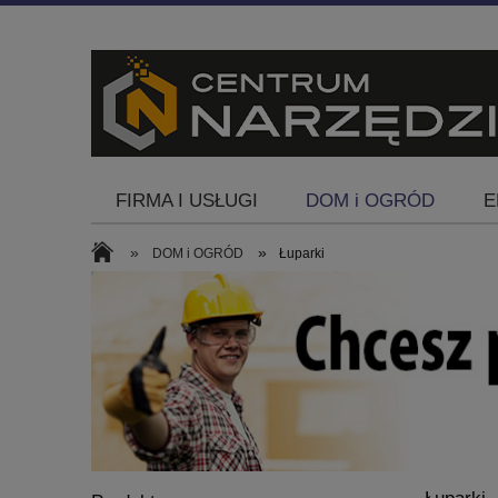
FIRMA I USŁUGI
DOM i OGRÓD
E
Blog
»
»
DOM i OGRÓD
Łuparki