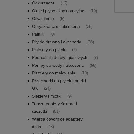
Odkurzacze
(12)
Oleje i płyny eksploatacyjne
(10)
Oświetlenie
(5)
Opryskiwacze i akcesoria
(36)
Palniki
(0)
Piły do drewna i akcesoria
(38)
Pistolety do pianki
(2)
Podnośniki do płyt gipsowych
(7)
Pompy do wody i akcesoria
(59)
Pistolety do malowania
(10)
Przecinarki do płytek paneli i
GK
(24)
Siekiery i młotki
(9)
Tarcze papiery ścierne i
szczotki
(51)
Wiertła otwornice adaptery
dłuta
(48)