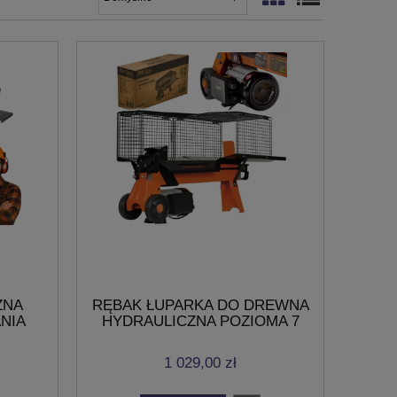
ZNA
RĘBAK ŁUPARKA DO DREWNA
ANIA
HYDRAULICZNA POZIOMA 7
0–250
TON 2500W ŁUPIARKA MOCNA
1 029,00 zł