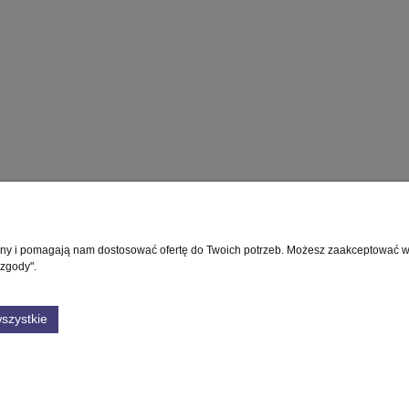
rony i pomagają nam dostosować ofertę do Twoich potrzeb. Możesz zaakceptować wyk
Płatności i dostawa
Informacje
 zgody".
Formy płatności
Polityka prywatnośc
szystkie
Czas i koszty dostawy
Ustawienia plików 
Czas realizacji zamówienia
GWARANCJA
NUMER KONTA
Sklep internetowy Shoper Premium