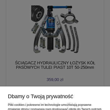
ŚCIĄGACZ HYDRAULICZNY ŁOŻYSK KÓŁ
PASOWYCH TULEI PIAST 10T 50-250mm
359,00 zł
do koszyka
Dbamy o Twoją prywatność
Pliki cookies i pokrewne im technologie umożliwiają poprawne
«
1
2
3
4
5
...
36
»
działanie strony i pomagają nam dostosować ofertę do Twoich potrzeb.