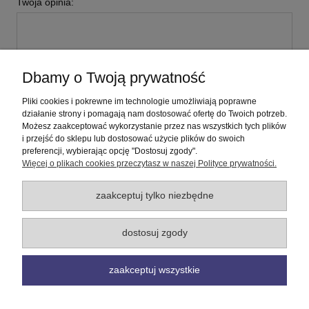
Twoja opinia:
Dbamy o Twoją prywatność
wyślij
Pliki cookies i pokrewne im technologie umożliwiają poprawne
działanie strony i pomagają nam dostosować ofertę do Twoich potrzeb.
Możesz zaakceptować wykorzystanie przez nas wszystkich tych plików
i przejść do sklepu lub dostosować użycie plików do swoich
Pomoc
preferencji, wybierając opcję "Dostosuj zgody".
Więcej o plikach cookies przeczytasz w naszej Polityce prywatności.
Moje konto
zaakceptuj tylko niezbędne
Płatności i dostawa
dostosuj zgody
Informacje
zaakceptuj wszystkie
O nas