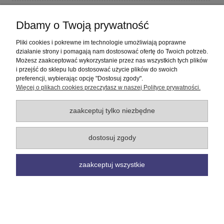
Płatności i dostawa
Dbamy o Twoją prywatność
Informacje
Pliki cookies i pokrewne im technologie umożliwiają poprawne
działanie strony i pomagają nam dostosować ofertę do Twoich potrzeb.
Możesz zaakceptować wykorzystanie przez nas wszystkich tych plików
O nas
i przejść do sklepu lub dostosować użycie plików do swoich
preferencji, wybierając opcję "Dostosuj zgody".
Więcej o plikach cookies przeczytasz w naszej Polityce prywatności.
pokaż pełną wersję strony
Sklep internetowy Shoper Premium
zaakceptuj tylko niezbędne
dostosuj zgody
zaakceptuj wszystkie