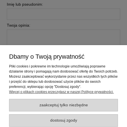
Imię lub pseudonim:
Twoja opinia:
Dbamy o Twoją prywatność
wyślij
Pliki cookies i pokrewne im technologie umożliwiają poprawne
działanie strony i pomagają nam dostosować ofertę do Twoich potrzeb.
Możesz zaakceptować wykorzystanie przez nas wszystkich tych plików
i przejść do sklepu lub dostosować użycie plików do swoich
Pomoc
preferencji, wybierając opcję "Dostosuj zgody".
Więcej o plikach cookies przeczytasz w naszej Polityce prywatności.
Moje konto
zaakceptuj tylko niezbędne
Płatności i dostawa
dostosuj zgody