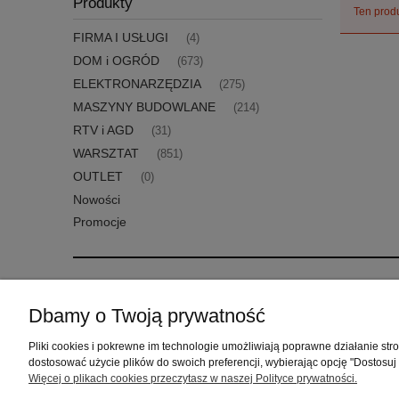
Produkty
Ten produ
FIRMA I USŁUGI
(4)
DOM i OGRÓD
(673)
ELEKTRONARZĘDZIA
(275)
MASZYNY BUDOWLANE
(214)
RTV i AGD
(31)
WARSZTAT
(851)
OUTLET
(0)
Nowości
Promocje
Pomoc
Moje konto
Dbamy o Twoją prywatność
Zwroty i reklamacje
Twoje zamówienia
Pliki cookies i pokrewne im technologie umożliwiają poprawne działanie st
Regulamin
Ustawienia konta
dostosować użycie plików do swoich preferencji, wybierając opcję "Dostosuj
Przechowalnia
Więcej o plikach cookies przeczytasz w naszej Polityce prywatności.