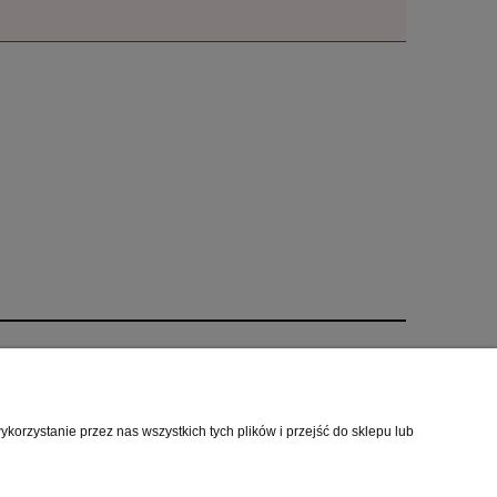
O nas
i
Kontakt i dane firmy
orzystanie przez nas wszystkich tych plików i przejść do sklepu lub
cookies
O firmie