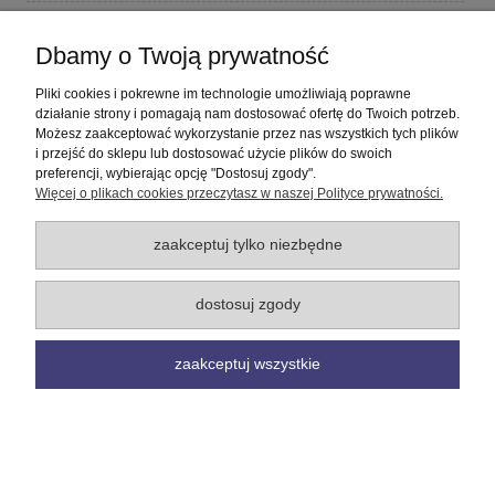
Płatności i dostawa
Dbamy o Twoją prywatność
Informacje
Pliki cookies i pokrewne im technologie umożliwiają poprawne
działanie strony i pomagają nam dostosować ofertę do Twoich potrzeb.
Możesz zaakceptować wykorzystanie przez nas wszystkich tych plików
O nas
i przejść do sklepu lub dostosować użycie plików do swoich
preferencji, wybierając opcję "Dostosuj zgody".
Więcej o plikach cookies przeczytasz w naszej Polityce prywatności.
pokaż pełną wersję strony
Sklep internetowy Shoper Premium
zaakceptuj tylko niezbędne
dostosuj zgody
zaakceptuj wszystkie