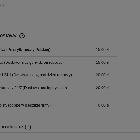
a.pl
dostawy
ska
(Przesyłki poczty Polskiej)
15,00 zł
Cena nie zawiera ewentualnych kosztów
płatności
ex
(Dostawa: następny dzień roboczy)
15,00 zł
ost 24H
(Dostawa: następny dzień roboczy)
20,00 zł
czkomaty 24/7
(Dostawa: następny dzień
20,00 zł
bisty
(odbiór w siedzibie firmy)
0,00 zł
 produkcie (0)