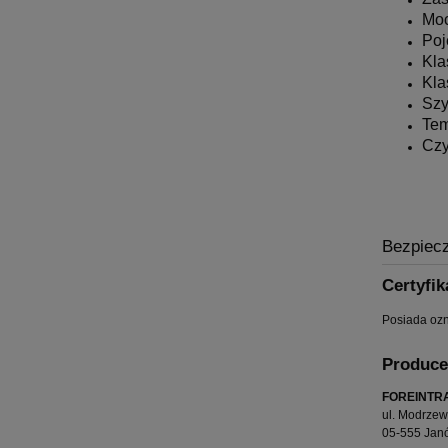
Moc
Poj
Kla
Kla
Szy
Tem
Czy
Bezpiec
Certyfik
Posiada oz
Produce
FOREINTRA
ul. Modrze
05-555 Jan