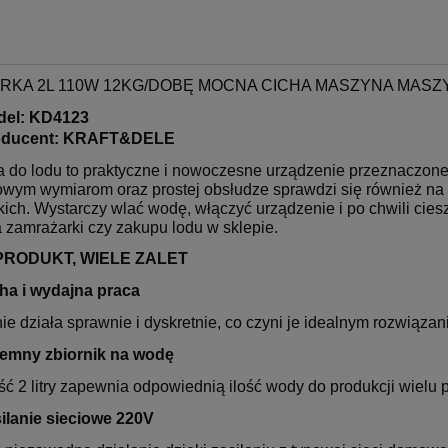
RKA 2L 110W 12KG/DOBĘ MOCNA CICHA MASZYNA MASZ
del: KD4123
oducent: KRAFT&DELE
a do lodu to praktyczne i nowoczesne urządzenie przeznaczon
wym wymiarom oraz prostej obsłudze sprawdzi się również na d
ich. Wystarczy wlać wodę, włączyć urządzenie i po chwili cies
 zamrażarki czy zakupu lodu w sklepie.
PRODUKT, WIELE ZALET
ha i wydajna praca
e działa sprawnie i dyskretnie, co czyni je idealnym rozwiąza
emny zbiornik na wodę
 2 litry zapewnia odpowiednią ilość wody do produkcji wielu p
ilanie sieciowe 220V