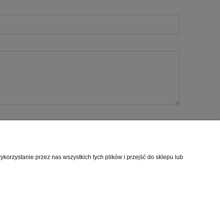
orzystanie przez nas wszystkich tych plików i przejść do sklepu lub
O nas
i
Kontakt i dane firmy
cookies
O firmie