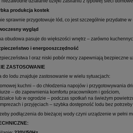
i niezawodne działanie dzięki zasilaniu z typowej sieci domowe
bka produkcja kostek
ie sprawnie przygotowuje lód, co jest szczególnie przydatne w
woczesny wygląd
na obudowa pasuje do większości wnętrz – zarówno kuchennych,
pieczeństwo i energooszczędność
zpieczeństwa I oraz niski pobór mocy zapewniają bezpieczne u
IE ZASTOSOWANIE
a do lodu znajduje zastosowanie w wielu sytuacjach:
omowej kuchni – do chłodzenia napojów i przygotowywania dr
iurze – do zapewnienia komfortu pracownikom i gościom,
działce lub w ogrodzie – podczas spotkań na świeżym powietrz
imprezach i przyjęciach – szybka dostępność lodu bez potrzeby
rzeby podłączenia do bieżącej wody czyni urządzenie w pełni 
ECHNICZNE:
ilanie:
220V/50Hz