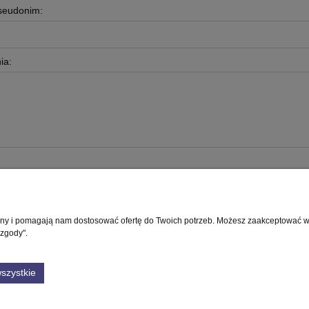
pseudonim:
ia:
rony i pomagają nam dostosować ofertę do Twoich potrzeb. Możesz zaakceptować wyk
Płatności i dostawa
Informacje
 zgody".
Formy płatności
Polityka prywatnośc
szystkie
Czas i koszty dostawy
Ustawienia plików 
Czas realizacji zamówienia
GWARANCJA