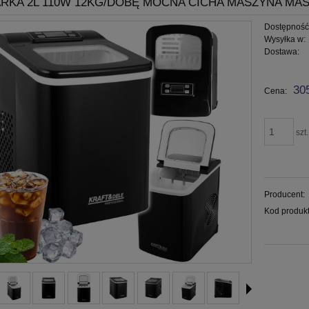
RKA 2L 110W 12KG/DOBĘ MOCNA CICHA MASZYNA MAS
Dostępność
Wysyłka w:
Dostawa:
Cena nie
30
Cena:
płatności
szt.
Producent:
Kod produkt