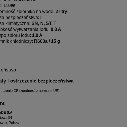
:
110W
emność zbiornika na wodę:
2 litry
sa bezpieczeństwa:
I
sa klimatyczna:
SN, N, ST, T
bkość wytwarzania lodu:
0.8 A
po zbioru lodu:
1.0 A
nnik chłodniczy:
R600a / 15 g
zeństwo
aty i ostrzeżenie bezpieczeństwa
naczenie CE (zgodność z normami UE).
nt
DE S.A
wiowa 54
ówek, Polska