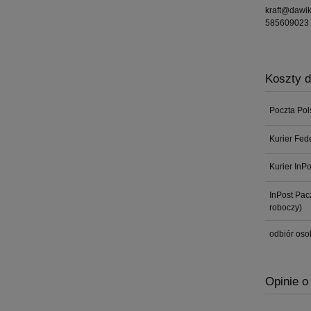
kraft@dawik
585609023
Koszty 
Poczta Pol
Kurier Fed
Kurier InP
InPost Pa
roboczy)
odbiór oso
Opinie o