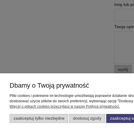
Imię lub 
Twoja opin
wyślij
Dbamy o Twoją prywatność
Pliki cookies i pokrewne im technologie umożliwiają poprawne działanie st
Pomoc
Moje konto
dostosować użycie plików do swoich preferencji, wybierając opcję "Dostosuj
Więcej o plikach cookies przeczytasz w naszej Polityce prywatności.
Zwroty i reklamacje
Twoje zamówienia
zaakceptuj tylko niezbędne
dostosuj zgody
zaakceptuj w
Regulamin
Ustawienia konta
Przechowalnia