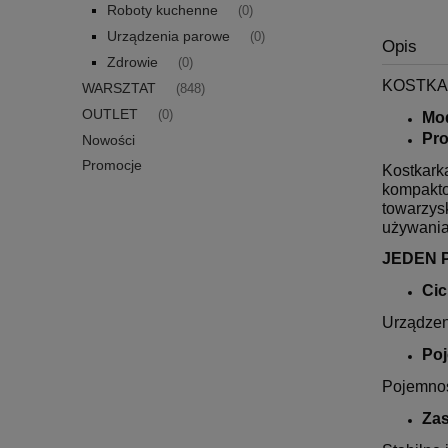
Roboty kuchenne
(0)
Urządzenia parowe
(0)
Opis
Zdrowie
(0)
KOSTKA
WARSZTAT
(848)
OUTLET
(0)
Mo
Pr
Nowości
Promocje
Kostkark
kompakto
towarzysk
używania
JEDEN 
Cic
Urządzeni
Poj
Pojemność
Zas