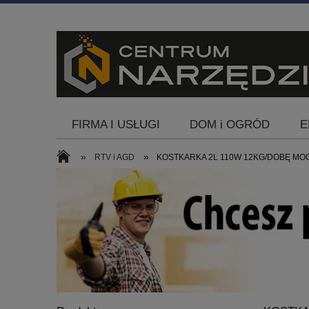
FIRMA I USŁUGI
DOM i OGRÓD
E
Blog
»
»
RTV i AGD
KOSTKARKA 2L 110W 12KG/DOBĘ MO