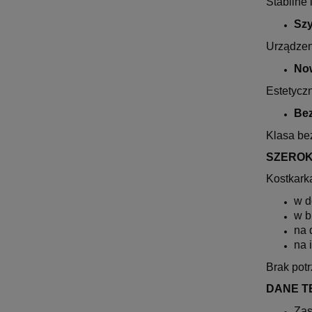
Stabilne 
Szy
Urządzen
No
Estetycz
Bez
Klasa be
SZEROK
Kostkark
w d
w b
na 
na 
Brak pot
DANE T
Zas