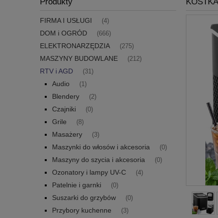
Produkty
KOSTKA
FIRMA I USŁUGI
(4)
DOM i OGRÓD
(666)
ELEKTRONARZĘDZIA
(275)
MASZYNY BUDOWLANE
(212)
RTV i AGD
(31)
Audio
(1)
Blendery
(2)
Czajniki
(0)
Grile
(8)
Masażery
(3)
Maszynki do włosów i akcesoria
(0)
Maszyny do szycia i akcesoria
(0)
Ozonatory i lampy UV-C
(4)
Patelnie i garnki
(0)
Suszarki do grzybów
(0)
Przybory kuchenne
(3)