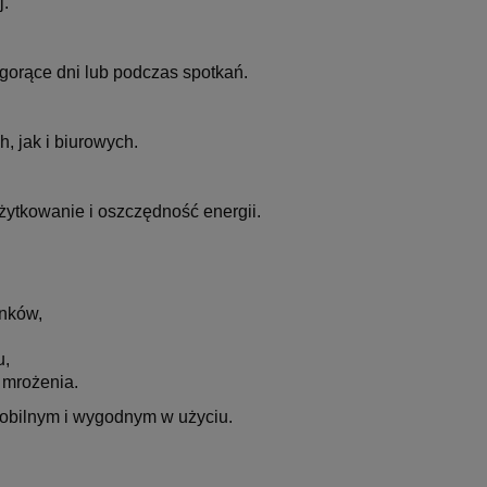
j.
 gorące dni lub podczas spotkań.
 jak i biurowych.
żytkowanie i oszczędność energii.
inków,
u,
 mrożenia.
mobilnym i wygodnym w użyciu.