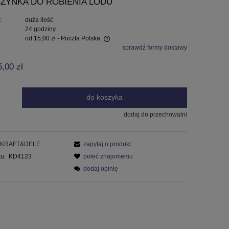
ZYNKA DO ROBIENIA LODU
:
duża ilość
24 godziny
od 15,00 zł
- Poczta Polska
sprawdź formy dostawy
 zawiera ewentualnych kosztów
5,00 zł
do koszyka
dodaj do przechowalni
KRAFT&DELE
zapytaj o produkt
u:
KD4123
poleć znajomemu
dodaj opinię