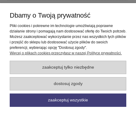
Płatności i dostawa
Dbamy o Twoją prywatność
Informacje
Pliki cookies i pokrewne im technologie umożliwiają poprawne
działanie strony i pomagają nam dostosować ofertę do Twoich potrzeb.
Możesz zaakceptować wykorzystanie przez nas wszystkich tych plików
O nas
i przejść do sklepu lub dostosować użycie plików do swoich
preferencji, wybierając opcję "Dostosuj zgody".
Więcej o plikach cookies przeczytasz w naszej Polityce prywatności.
pokaż pełną wersję strony
Sklep internetowy Shoper Premium
zaakceptuj tylko niezbędne
dostosuj zgody
zaakceptuj wszystkie