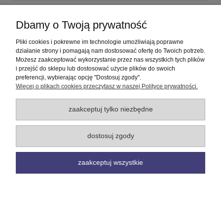
Płatności i dostawa
Dbamy o Twoją prywatność
Informacje
Pliki cookies i pokrewne im technologie umożliwiają poprawne
działanie strony i pomagają nam dostosować ofertę do Twoich potrzeb.
Możesz zaakceptować wykorzystanie przez nas wszystkich tych plików
O nas
i przejść do sklepu lub dostosować użycie plików do swoich
preferencji, wybierając opcję "Dostosuj zgody".
Więcej o plikach cookies przeczytasz w naszej Polityce prywatności.
pokaż pełną wersję strony
Sklep internetowy Shoper Premium
zaakceptuj tylko niezbędne
dostosuj zgody
zaakceptuj wszystkie