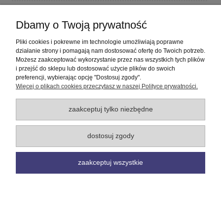
Płatności i dostawa
Dbamy o Twoją prywatność
Informacje
Pliki cookies i pokrewne im technologie umożliwiają poprawne
działanie strony i pomagają nam dostosować ofertę do Twoich potrzeb.
Możesz zaakceptować wykorzystanie przez nas wszystkich tych plików
O nas
i przejść do sklepu lub dostosować użycie plików do swoich
preferencji, wybierając opcję "Dostosuj zgody".
Więcej o plikach cookies przeczytasz w naszej Polityce prywatności.
pokaż pełną wersję strony
Sklep internetowy Shoper Premium
zaakceptuj tylko niezbędne
dostosuj zgody
zaakceptuj wszystkie