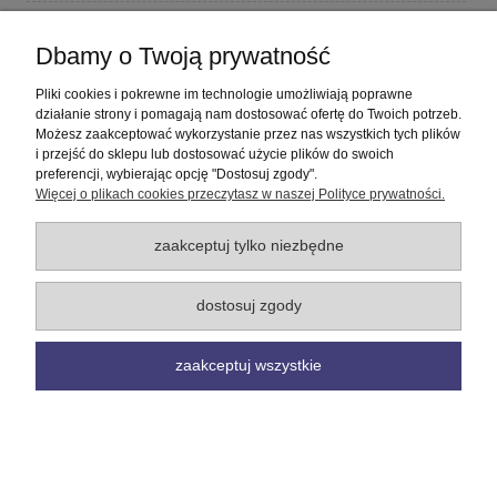
Płatności i dostawa
Dbamy o Twoją prywatność
Informacje
Pliki cookies i pokrewne im technologie umożliwiają poprawne
działanie strony i pomagają nam dostosować ofertę do Twoich potrzeb.
Możesz zaakceptować wykorzystanie przez nas wszystkich tych plików
O nas
i przejść do sklepu lub dostosować użycie plików do swoich
preferencji, wybierając opcję "Dostosuj zgody".
Więcej o plikach cookies przeczytasz w naszej Polityce prywatności.
pokaż pełną wersję strony
Sklep internetowy Shoper Premium
zaakceptuj tylko niezbędne
dostosuj zgody
zaakceptuj wszystkie