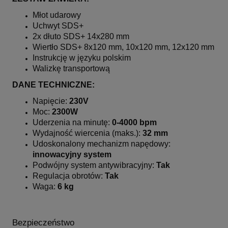
Młot udarowy
Uchwyt SDS+
2x dłuto SDS+ 14x280 mm
Wiertło SDS+ 8x120 mm, 10x120 mm, 12x120 mm
Instrukcję w języku polskim
Walizkę transportową
DANE TECHNICZNE:
Napięcie:
230V
Moc:
2300W
Uderzenia na minutę:
0-4000 bpm
Wydajność wiercenia (maks.):
32 mm
Udoskonalony mechanizm napędowy:
innowacyjny system
Podwójny system antywibracyjny:
Tak
Regulacja obrotów:
Tak
Waga:
6 kg
Bezpieczeństwo