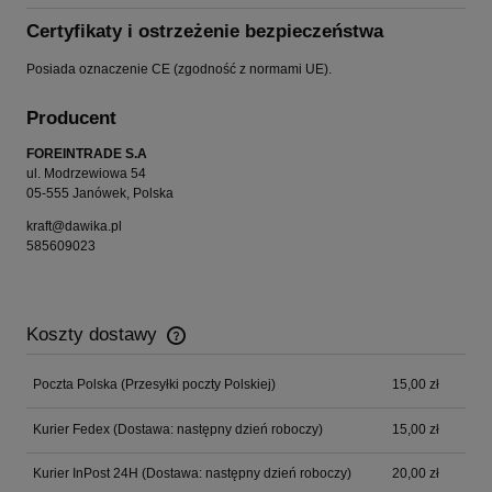
Certyfikaty i ostrzeżenie bezpieczeństwa
Posiada oznaczenie CE (zgodność z normami UE).
Producent
FOREINTRADE S.A
ul. Modrzewiowa 54
05-555 Janówek, Polska
kraft@dawika.pl
585609023
Koszty dostawy
Cena nie zawiera ewentualnych kosztów płatności
Poczta Polska
(Przesyłki poczty Polskiej)
15,00 zł
Kurier Fedex
(Dostawa: następny dzień roboczy)
15,00 zł
Kurier InPost 24H
(Dostawa: następny dzień roboczy)
20,00 zł