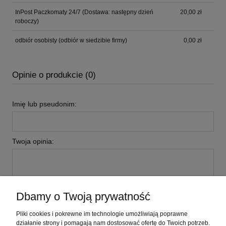
InPost Paczkomaty 24/7
(Dostawa: następny dzień
20,00 zł
roboczy)
odbiór osobisty
(odbiór w siedzibie firmy)
0,00 zł
Opinie o produkcie (0)
Imię lub pseudonim:
Twoja opinia:
Dbamy o Twoją prywatność
wyślij
Pliki cookies i pokrewne im technologie umożliwiają poprawne
działanie strony i pomagają nam dostosować ofertę do Twoich potrzeb.