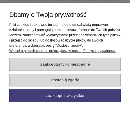
Płatności i dostawa
Dbamy o Twoją prywatność
Informacje
Pliki cookies i pokrewne im technologie umożliwiają poprawne
działanie strony i pomagają nam dostosować ofertę do Twoich potrzeb.
Możesz zaakceptować wykorzystanie przez nas wszystkich tych plików
O nas
i przejść do sklepu lub dostosować użycie plików do swoich
preferencji, wybierając opcję "Dostosuj zgody".
Więcej o plikach cookies przeczytasz w naszej Polityce prywatności.
pokaż pełną wersję strony
Sklep internetowy Shoper Premium
zaakceptuj tylko niezbędne
dostosuj zgody
zaakceptuj wszystkie