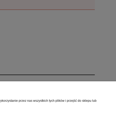
O nas
i
Kontakt i dane firmy
orzystanie przez nas wszystkich tych plików i przejść do sklepu lub
cookies
O firmie