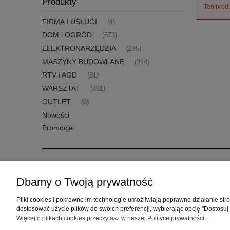
Produkty
Ten produ
FIRMA I USŁUGI
(4)
DOM i OGRÓD
(673)
ELEKTRONARZĘDZIA
(275)
MASZYNY BUDOWLANE
(214)
RTV i AGD
(31)
WARSZTAT
(851)
OUTLET
(0)
Nowości
Promocje
Pomoc
Moje konto
Dbamy o Twoją prywatność
Zwroty i reklamacje
Twoje zamówienia
Pliki cookies i pokrewne im technologie umożliwiają poprawne działanie st
Regulamin
Ustawienia konta
dostosować użycie plików do swoich preferencji, wybierając opcję "Dostosuj
Przechowalnia
Więcej o plikach cookies przeczytasz w naszej Polityce prywatności.