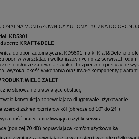
JONALNA MONTAŻOWNICA AUTOMATYCZNA DO OPON 33
del: KD5801
oducent: KRAFT&DELE
nica do opon automatyczna KD5801 marki Kraft&Dele to profe
u opon w warsztatach wulkanizacyjnych oraz serwisach ogumieni
cznej obsłudze zapewnia szybkie, bezpieczne i precyzyjne wyk
ch. Wysoka jakość wykonania oraz trwałe komponenty gwarantu
PRODUKT, WIELE ZALET
czne sterowanie ułatwiające obsługę
i trwała konstrukcja zapewniająca długotrwałe użytkowanie
 szeroki zakres rozmiarów kół (obręcze od 10" do 24")
ydajność pracy, umożliwiająca szybki serwis
aca (poniżej 70 dB) poprawiająca komfort użytkownika
czne wymiary zapewniające łatwy dostęp i wygodę użytkowan