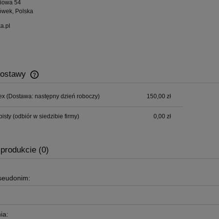
wiowa 54
ówek, Polska
a.pl
dostawy
ex
(Dostawa: następny dzień roboczy)
150,00 zł
Cena nie zawiera ewentualnych kosztów
płatności
bisty
(odbiór w siedzibie firmy)
0,00 zł
 produkcie (0)
pseudonim:
ia: