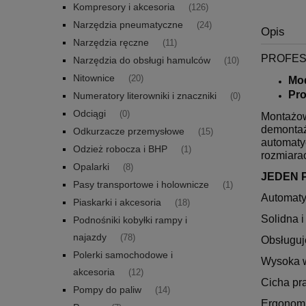
Kompresory i akcesoria
(126)
Narzędzia pneumatyczne
(24)
Opis
Narzędzia ręczne
(11)
PROFES
Narzędzia do obsługi hamulców
(10)
Nitownice
(20)
Mo
Pr
Numeratory literowniki i znaczniki
(0)
Odciągi
(0)
Montażow
demontaż
Odkurzacze przemysłowe
(15)
automaty
Odzież robocza i BHP
(1)
rozmiara
Opalarki
(8)
JEDEN 
Pasy transportowe i holownicze
(1)
Automaty
Piaskarki i akcesoria
(18)
Solidna 
Podnośniki kobyłki rampy i
najazdy
(78)
Obsługuje
Polerki samochodowe i
Wysoka w
akcesoria
(12)
Cicha pr
Pompy do paliw
(14)
Ergonomi