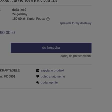
36KG 400V WULKANIZACJA
:
duża ilość
24 godziny
150,00 zł
- Kurier Fedex
sprawdź formy dostawy
wiera ewentualnych kosztów
90,00 zł
do koszyka
dodaj do przechowalni
KRAFT&DELE
zapytaj o produkt
u:
KD5801
poleć znajomemu
dodaj opinię