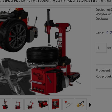
JONALNA MONTAŻOWNICA AUTOMATYCZNA DO OPON 3
Dostępność
Wysyłka w:
Dostawa:
Cena nie za
4 2
Cena:
płatności
szt.
Producent:
Kod produkt