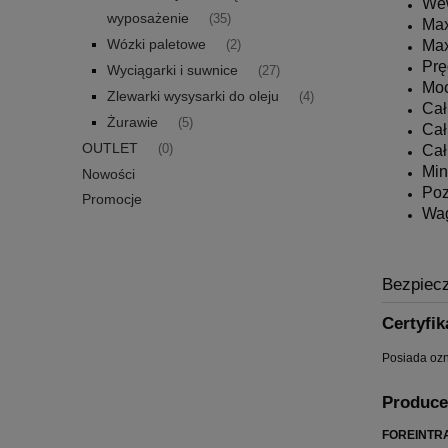
Wew
wyposażenie
(35)
Max
Wózki paletowe
Max
(2)
Prę
Wyciągarki i suwnice
(27)
Moc
Zlewarki wysysarki do oleju
(4)
Cał
Żurawie
(5)
Cał
OUTLET
(0)
Cał
Min
Nowości
Poz
Promocje
Wa
Bezpiec
Certyfik
Posiada oz
Produce
FOREINTRA