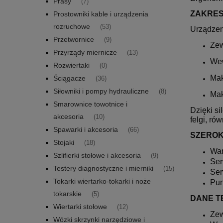
Prasy
(7)
ZAKRES
Prostowniki kable i urządzenia
rozruchowe
(53)
Urządzen
Przetwornice
(9)
Zew
Przyrządy miernicze
(13)
Wew
Rozwiertaki
(0)
Mak
Ściągacze
(36)
Siłowniki i pompy hydrauliczne
(8)
Mak
Smarownice towotnice i
Dzięki s
akcesoria
(10)
felgi, ró
Spawarki i akcesoria
(66)
SZEROK
Stojaki
(18)
War
Szlifierki stołowe i akcesoria
(9)
Ser
Testery diagnostyczne i mierniki
(15)
Se
Tokarki wiertarko-tokarki i noże
Pun
tokarskie
(5)
DANE T
Wiertarki stołowe
(12)
Zew
Wózki skrzynki narzędziowe i