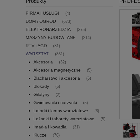
Produkty
PROFES
FIRMA I USŁUGI
(4)
DOM i OGRÓD
(673)
ELEKTRONARZĘDZIA
(275)
MASZYNY BUDOWLANE
(214)
RTV i AGD
(31)
WARSZTAT
(851)
Akcesoria
(32)
Akcesoria magnetyczne
(5)
Blacharstwo i akcesoria
(6)
Blokady
(6)
Gilotyny
(2)
Gwintowniki i narzynki
(5)
Latarki i lampy warsztatowe
(6)
Leżanki i taborety warsztatowe
(5)
Imadła i kowadła
(31)
Klucze
(76)