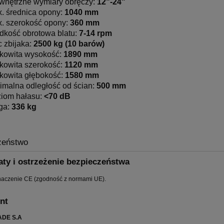
nętrzne wymiary obręczy:
12"-24"
. średnica opony:
1040 mm
. szerokość opony:
360 mm
dkość obrotowa blatu:
7-14 rpm
 zbijaka:
2500 kg (10 barów)
kowita wysokość:
1890 mm
kowita szerokość:
1120 mm
kowita głębokość:
1580 mm
imalna odległość od ścian:
500 mm
iom hałasu:
<70 dB
ga:
336 kg
zeństwo
aty i ostrzeżenie bezpieczeństwa
naczenie CE (zgodność z normami UE).
nt
DE S.A