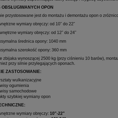
 OBSŁUGIWANYCH OPON
ie przystosowane jest do montażu i demontażu opon o zróżni
nętrzne wymiary obręczy: od 10" do 22"
nętrzne wymiary obręczy: od 12" do 24"
symalna średnica opony: 1040 mm
symalna szerokość opony: 360 mm
ile zbijaka wynoszącej 2500 kg (przy ciśnieniu 10 barów), mon
wnież przy silnie przylegających oponach.
IE ZASTOSOWANIE:
sztaty wulkanizacyjne
wisy ogumienia
rwisy samochodowe
kty szybkiej wymiany opon
ECHNICZNE:
nętrzne wymiary obręczy:
10"-22"