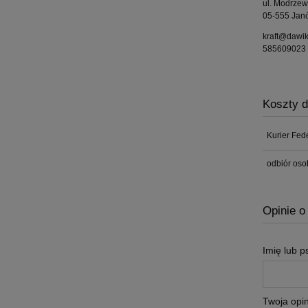
ul. Modrze
05-555 Jan
kraft@dawik
585609023
Koszty 
Kurier Fed
odbiór oso
Opinie o
Imię lub 
Twoja opin