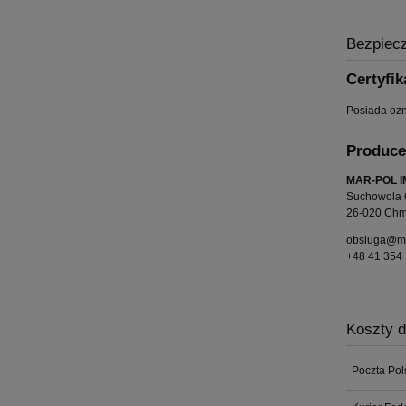
Bezpiec
Certyfik
Posiada oz
Produce
MAR-POL I
Suchowola 
26-020 Chmi
obsluga@mar
+48 41 354 
Koszty 
Poczta Pol