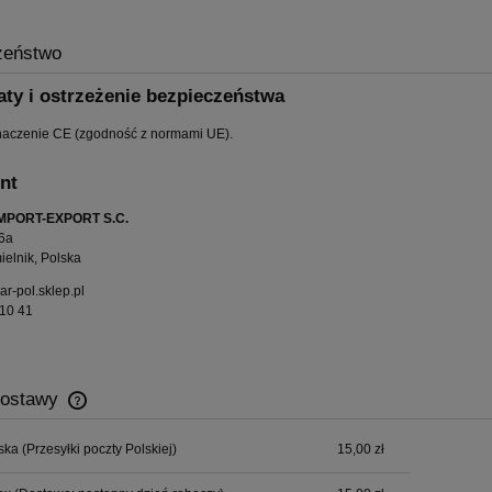
zeństwo
aty i ostrzeżenie bezpieczeństwa
naczenie CE (zgodność z normami UE).
nt
MPORT-EXPORT S.C.
6a
elnik, Polska
-pol.sklep.pl
10 41
dostawy
ska
(Przesyłki poczty Polskiej)
15,00 zł
Cena nie zawiera ewentualnych kosztów
płatności