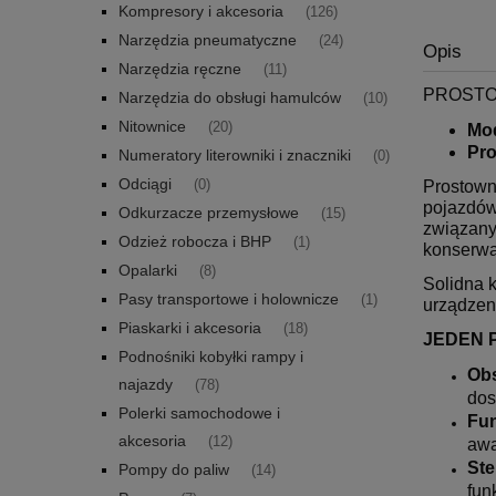
Kompresory i akcesoria
(126)
Narzędzia pneumatyczne
(24)
Opis
Narzędzia ręczne
(11)
PROSTO
Narzędzia do obsługi hamulców
(10)
Nitownice
(20)
Mo
Pr
Numeratory literowniki i znaczniki
(0)
Odciągi
(0)
Prostown
pojazdów
Odkurzacze przemysłowe
(15)
związany
Odzież robocza i BHP
(1)
konserwa
Opalarki
(8)
Solidna 
Pasy transportowe i holownicze
(1)
urządzen
Piaskarki i akcesoria
(18)
JEDEN 
Podnośniki kobyłki rampy i
Obs
najazdy
(78)
dos
Polerki samochodowe i
Fu
akcesoria
(12)
awa
Ste
Pompy do paliw
(14)
fun