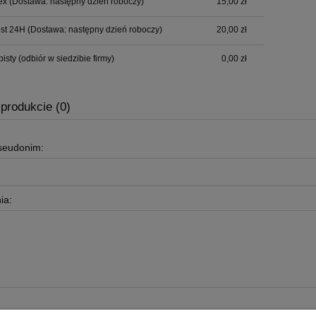
ex
(Dostawa: następny dzień roboczy)
15,00 zł
ost 24H
(Dostawa: następny dzień roboczy)
20,00 zł
bisty
(odbiór w siedzibie firmy)
0,00 zł
 produkcie (0)
pseudonim:
ia: