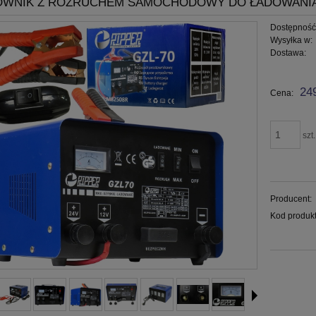
WNIK Z ROZRUCHEM SAMOCHODOWY DO ŁADOWANIA 
Dostępność
Wysyłka w:
Dostawa:
Cena nie
24
Cena:
płatności
szt.
Producent:
Kod produkt