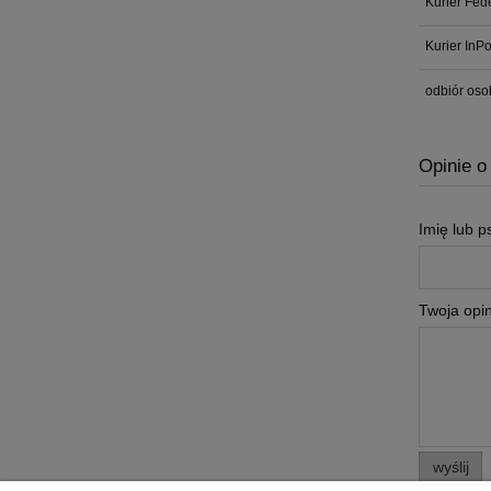
Kurier Fed
Kurier InP
odbiór oso
Opinie o
Imię lub 
Twoja opin
wyślij