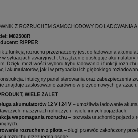
WNIK Z ROZRUCHEM SAMOCHODOWY DO ŁADOWANIA AK
del: M82508R
oducent: RIPPER
ik z funkcją rozruchu przeznaczony jest do ładowania akumul
 w sytuacjach awaryjnych. Urządzenie obsługuje akumulatory 
m. Dzięki możliwości wyboru trybu ładowania i funkcji rozruch
cji akumulatorów, jak i w przypadku ich głębokiego rozładowan
konstrukcja, intuicyjny panel sterowania oraz zabezpieczenia 
ie znajduje zastosowanie zarówno w przydomowych garażach, w
PRODUKT, WIELE ZALET
ługa akumulatorów 12 V i 24 V
– umożliwia ładowanie akum
tawczych, maszynach rolniczych i wielu innych pojazdach.
nkcja wspomagania rozruchu
– pozwala uruchomić pojazd z 
ryjnych.
rowanie rozruchem z pilota
– długi przewód zakończony prze
kcji rozruchu przez jedną osobę.