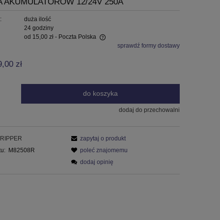
AKUMULATORÓW 12/24V 250A
:
duża ilość
24 godziny
od 15,00 zł
- Poczta Polska
sprawdź formy dostawy
 zawiera ewentualnych kosztów
9,00 zł
do koszyka
dodaj do przechowalni
RIPPER
zapytaj o produkt
u:
M82508R
poleć znajomemu
dodaj opinię