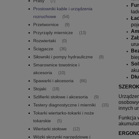
Prasy
(7)
Fu
Prostowniki kable i urządzenia
ład
rozruchowe
(54)
Ład
Przetwornice
poj
(9)
Am
Przyrządy miernicze
(13)
Zab
Rozwiertaki
(0)
uru
Ściągacze
(36)
Bez
Siłowniki i pompy hydrauliczne
bie
(8)
Sol
Smarownice towotnice i
aku
akcesoria
(10)
Dłu
Spawarki i akcesoria
(66)
SZEROK
Stojaki
(18)
Urządzen
Szlifierki stołowe i akcesoria
(9)
osobowyc
Testery diagnostyczne i mierniki
(15)
innych u
Tokarki wiertarko-tokarki i noże
Funkcja 
tokarskie
(5)
akumulat
Wiertarki stołowe
(12)
ERGONO
Wózki skrzynki narzędziowe i