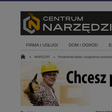
FIRMA I USŁUGI
DOM i OGRÓD
E
Blog
»
»
WARSZTAT
Prostowniki kable i urządzenia rozruc