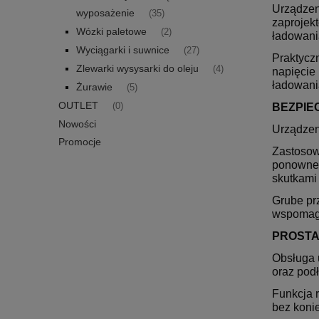
Urządzen
wyposażenie
(35)
zaprojek
Wózki paletowe
(2)
ładowani
Wyciągarki i suwnice
(27)
Praktycz
Zlewarki wysysarki do oleju
(4)
napięcie
ładowani
Żurawie
(5)
OUTLET
(0)
BEZPIE
Nowości
Urządzen
Promocje
Zastosow
ponowne 
skutkami
Grube pr
wspomaga
PROSTA
Obsługa 
oraz pod
Funkcja 
bez koni