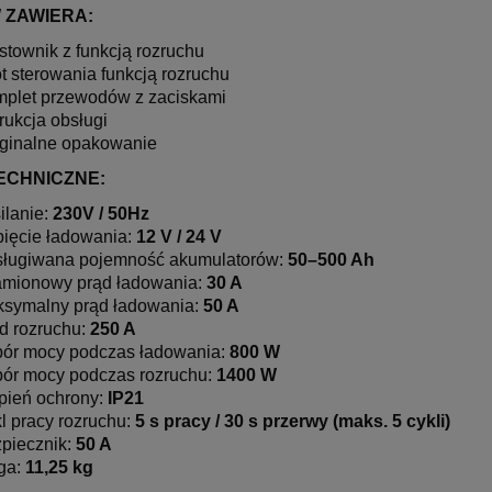
 ZAWIERA:
stownik z funkcją rozruchu
ot sterowania funkcją rozruchu
plet przewodów z zaciskami
trukcja obsługi
ginalne opakowanie
ECHNICZNE:
ilanie:
230V / 50Hz
ięcie ładowania:
12 V / 24 V
ługiwana pojemność akumulatorów:
50–500 Ah
mionowy prąd ładowania:
30 A
symalny prąd ładowania:
50 A
d rozruchu:
250 A
ór mocy podczas ładowania:
800 W
ór mocy podczas rozruchu:
1400 W
pień ochrony:
IP21
l pracy rozruchu:
5 s pracy / 30 s przerwy (maks. 5 cykli)
piecznik:
50 A
ga:
11,25 kg