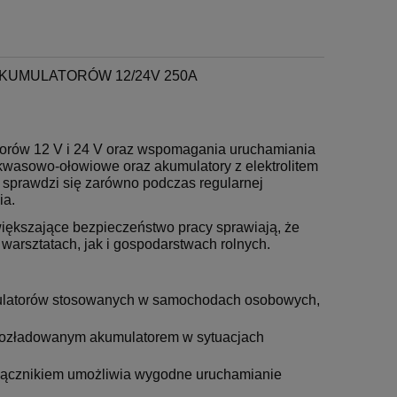
UMULATORÓW 12/24V 250A
atorów 12 V i 24 V oraz wspomagania uruchamiania
kwasowo-ołowiowe oraz akumulatory z elektrolitem
u sprawdzi się zarówno podczas regularnej
ia.
zwiększające bezpieczeństwo pracy sprawiają, że
arsztatach, jak i gospodarstwach rolnych.
ulatorów stosowanych w samochodach osobowych,
rozładowanym akumulatorem w sytuacjach
łącznikiem umożliwia wygodne uruchamianie