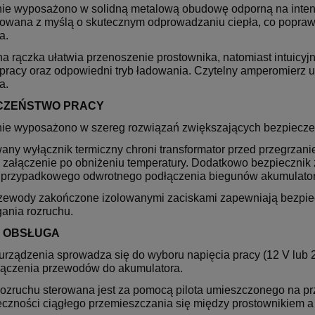
ie wyposażono w solidną metalową obudowę odporną na intens
towana z myślą o skutecznym odprowadzaniu ciepła, co popraw
a.
na rączka ułatwia przenoszenie prostownika, natomiast intuicy
 pracy oraz odpowiedni tryb ładowania. Czytelny amperomierz 
a.
CZEŃSTWO PRACY
ie wyposażono w szereg rozwiązań zwiększających bezpiecze
any wyłącznik termiczny chroni transformator przed przegrzani
załączenie po obniżeniu temperatury. Dodatkowo bezpiecznik 
 przypadkowego odwrotnego podłączenia biegunów akumulator
zewody zakończone izolowanymi zaciskami zapewniają bezpiecz
nia rozruchu.
 OBSŁUGA
urządzenia sprowadza się do wyboru napięcia pracy (12 V lub 
łączenia przewodów do akumulatora.
rozruchu sterowana jest za pomocą pilota umieszczonego na p
eczności ciągłego przemieszczania się między prostownikiem a