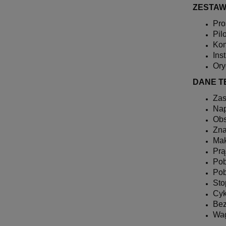
ZESTAW
Pro
Pil
Kom
Ins
Ory
DANE T
Zas
Nap
Obs
Zna
Mak
Prą
Pob
Pob
Sto
Cyk
Bez
Wa