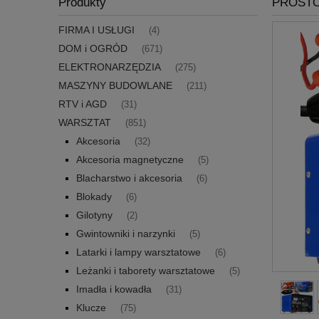
Produkty
PROSTO
FIRMA I USŁUGI
(4)
DOM i OGRÓD
(671)
ELEKTRONARZĘDZIA
(275)
MASZYNY BUDOWLANE
(211)
RTV i AGD
(31)
WARSZTAT
(851)
Akcesoria
(32)
Akcesoria magnetyczne
(5)
Blacharstwo i akcesoria
(6)
Blokady
(6)
Gilotyny
(2)
Gwintowniki i narzynki
(5)
Latarki i lampy warsztatowe
(6)
Leżanki i taborety warsztatowe
(5)
Imadła i kowadła
(31)
Klucze
(75)