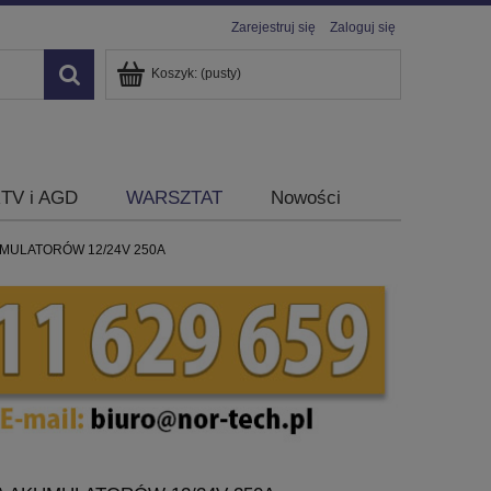
Zarejestruj się
Zaloguj się
Koszyk:
(pusty)
TV i AGD
WARSZTAT
Nowości
ULATORÓW 12/24V 250A