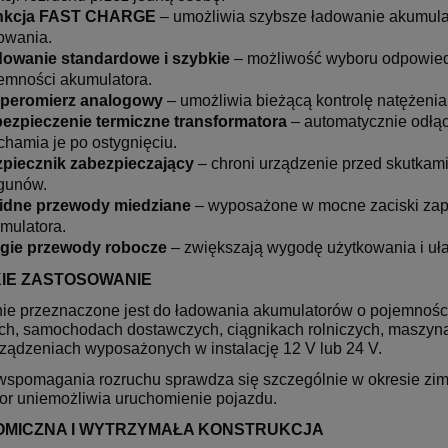
nkcja FAST CHARGE
– umożliwia szybsze ładowanie akumula
owania.
owanie standardowe i szybkie
– możliwość wyboru odpowiedn
emności akumulatora.
peromierz analogowy
– umożliwia bieżącą kontrolę natężeni
ezpieczenie termiczne transformatora
– automatycznie odłąc
chamia je po ostygnięciu.
piecznik zabezpieczający
– chroni urządzenie przed skutkam
gunów.
idne przewody miedziane
– wyposażone w mocne zaciski zap
mulatora.
gie przewody robocze
– zwiększają wygodę użytkowania i uła
IE ZASTOSOWANIE
ie przeznaczone jest do ładowania akumulatorów o pojemnoś
h, samochodach dostawczych, ciągnikach rolniczych, maszyn
rządzeniach wyposażonych w instalację 12 V lub 24 V.
wspomagania rozruchu sprawdza się szczególnie w okresie zi
or uniemożliwia uruchomienie pojazdu.
MICZNA I WYTRZYMAŁA KONSTRUKCJA