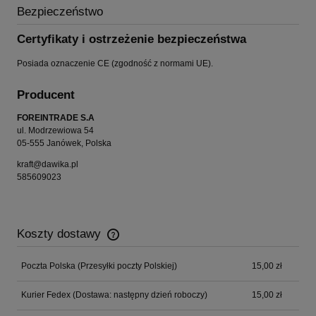
Bezpieczeństwo
Certyfikaty i ostrzeżenie bezpieczeństwa
Posiada oznaczenie CE (zgodność z normami UE).
Producent
FOREINTRADE S.A
ul. Modrzewiowa 54
05-555 Janówek, Polska
kraft@dawika.pl
585609023
Koszty dostawy
Cena nie zawiera ewentualnych kosztów płatności
Poczta Polska
(Przesyłki poczty Polskiej)
15,00 zł
Kurier Fedex
(Dostawa: następny dzień roboczy)
15,00 zł