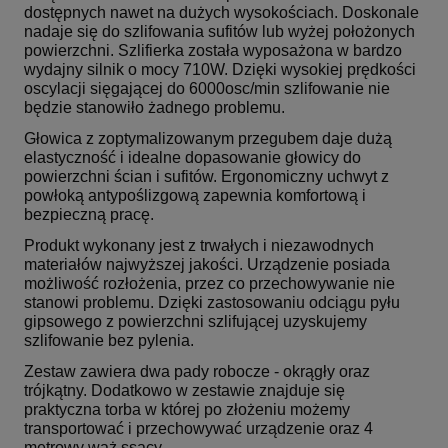
dostępnych nawet na dużych wysokościach. Doskonale
nadaje się do szlifowania sufitów lub wyżej położonych
powierzchni. Szlifierka została wyposażona w bardzo
wydajny silnik o mocy 710W. Dzięki wysokiej prędkości
oscylacji sięgającej do 6000osc/min szlifowanie nie
będzie stanowiło żadnego problemu.
Głowica z zoptymalizowanym przegubem daje dużą
elastyczność i idealne dopasowanie głowicy do
powierzchni ścian i sufitów. Ergonomiczny uchwyt z
powłoką antypoślizgową zapewnia komfortową i
bezpieczną pracę.
Produkt wykonany jest z trwałych i niezawodnych
materiałów najwyższej jakości. Urządzenie posiada
możliwość rozłożenia, przez co przechowywanie nie
stanowi problemu. Dzięki zastosowaniu odciągu pyłu
gipsowego z powierzchni szlifującej uzyskujemy
szlifowanie bez pylenia.
Zestaw zawiera dwa pady robocze - okrągły oraz
trójkątny. Dodatkowo w zestawie znajduje się
praktyczna torba w której po złożeniu możemy
transportować i przechowywać urządzenie oraz 4
metrowy wąż ssący.