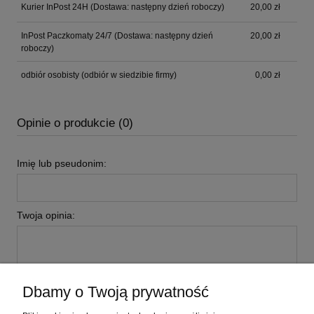
Kurier InPost 24H
(Dostawa: następny dzień roboczy)
20,00 zł
InPost Paczkomaty 24/7
(Dostawa: następny dzień
20,00 zł
roboczy)
odbiór osobisty
(odbiór w siedzibie firmy)
0,00 zł
Opinie o produkcie (0)
Imię lub pseudonim:
Twoja opinia:
Dbamy o Twoją prywatność