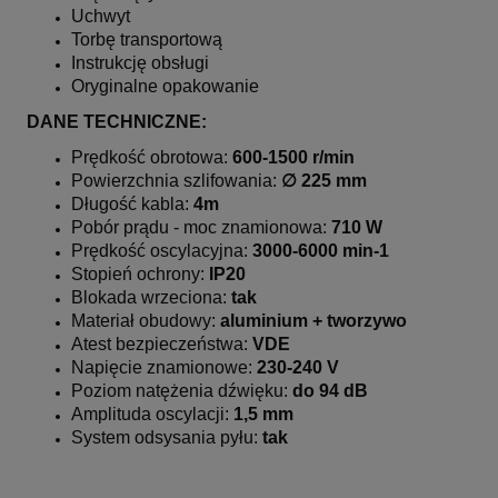
Uchwyt
Torbę transportową
Instrukcję obsługi
Oryginalne opakowanie
DANE TECHNICZNE:
Prędkość obrotowa:
600-1500 r/min
Powierzchnia szlifowania:
∅ 225 mm
Długość kabla:
4m
Pobór prądu - moc znamionowa:
710 W
Prędkość oscylacyjna:
3000-6000 min-1
Stopień ochrony:
IP20
Blokada wrzeciona:
tak
Materiał obudowy:
aluminium + tworzywo
Atest bezpieczeństwa:
VDE
Napięcie znamionowe:
230-240 V
Poziom natężenia dźwięku:
do 94 dB
Amplituda oscylacji:
1,5 mm
System odsysania pyłu:
tak